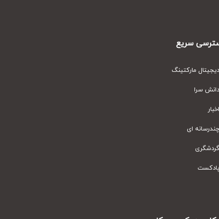
رسی سریع
یتال مارکتینگ
نش سرا
ار
رسانه ای
دشگری
دکست