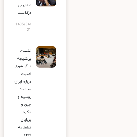
ضدایرانی
درگذشت
1405/04/
21
نشست
بی‌نتیجه
دیگر شورای
امنیت
درباره ایران؛
مخالفت
روسیه و
چین و
تاکید
برپایان
قطعنامه
۲۲۳۱