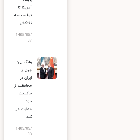
آمریکا تا
توقیف سه
نفتکش
1405/05/
07
وانگ یی:
چین از
ایران در
محافظت از
حاکمیت
خود
حمایت می
کند
1405/05/
03