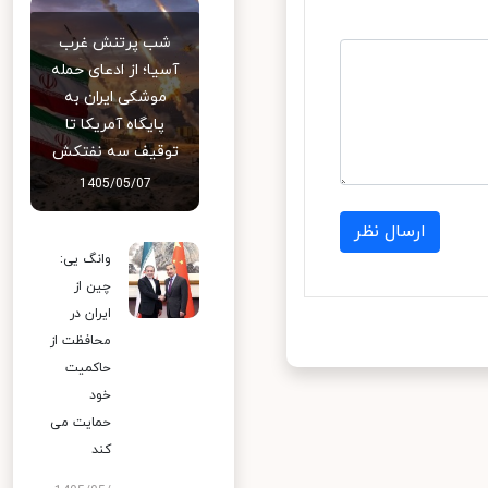
شب پرتنش غرب
آسیا؛ از ادعای حمله
موشکی ایران به
پایگاه آمریکا تا
توقیف سه نفتکش
1405/05/07
ارسال نظر
وانگ یی:
چین از
ایران در
محافظت از
حاکمیت
خود
حمایت می
کند