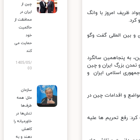
چین از
اد ظریف امروز با وانگ
ایران در
رد.
محافظت از
حاکمیت
 بین المللی گفت وگو
خود
حمایت می
کند
، به پنجاهمین سالگرد
1405/05/
 تمدن بزرگ ایران و چین
03
مهوری اسلامی ایران و
سازمان
اضع و اقدامات چین در
ملل: همه
طرف‌ها
تنش‌ها در
رد: رفع تحریم ها علیه
خاورمیانه را
کاهش
دهند و به