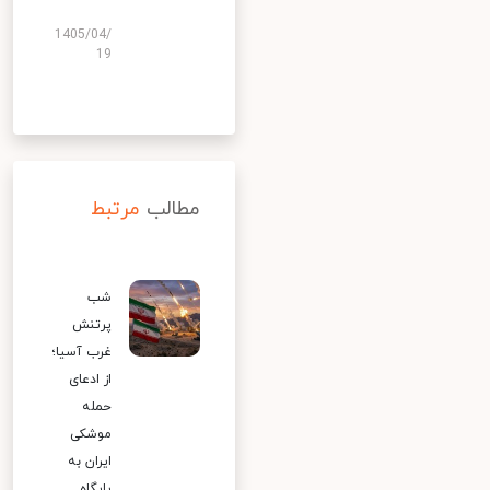
1405/04/
19
مطالب
مرتبط
شب
پرتنش
غرب آسیا؛
از ادعای
حمله
موشکی
ایران به
پایگاه