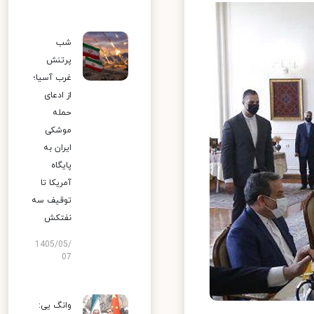
شب
پرتنش
غرب آسیا؛
از ادعای
حمله
موشکی
ایران به
پایگاه
آمریکا تا
توقیف سه
نفتکش
1405/05/
07
وانگ یی: