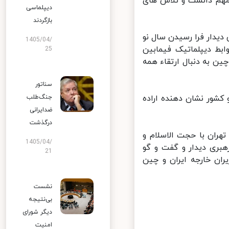
انی در پکن در سال ۲۰۲۲ را رویدادی مهم دانست و تلاش های
دیپلماسی
بازگردند
یدار فرا رسیدن سال نو
1405/04/
روابط دیپلماتیک فیمابین
25
 به دنبال ارتقاء همه
سناتور
شور نشان دهنده اراده
جنگ‌طلب
ضدایرانی
درگذشت
ران با حجت الاسلام و
1405/04/
ری دیدار و گفت و گو
21
ان خارجه ایران و چین
نشست
بی‌نتیجه
دیگر شورای
امنیت