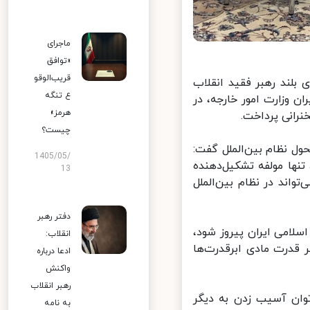
ماجرای
«توافق
قریب‌الوقو
بلند رهبر فقید انقلاب
ع تنگه
 وزارت امور خارجه، در
هرمز»
انی پرداخت.
چیست؟
ل نظام بین‌الملل گفت:
1405/05/
ها مولفه‌ تشکیل‌دهنده
13
ند در نظام بین‌الملل
دفتر رهبر
امی ایران پیروز شود،
انقلاب:
قدرت مادی ابرقدرت‌ها
ادعا درباره
واکنش
رهبر انقلاب
ان آسیب زدن به دیگر
به نامه