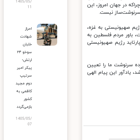
1405/05/
که در جهان امروز، این
11
رنوشت‌ساز نیست.
یم صهیونیستی به غزه،
احراز
 باور مردم فلسطین به
شهادت
رتاید رژیم صهیونیستی
خلبان
سوخو ۲۴
ارتش؛
ه سرنوشت ما را تعیین
پیکر امیر
 یادآور این پیام الهی
سرتیپ
دوم مجید
کاظمی به
کشور
بازمی‌گردد
1405/05/
07