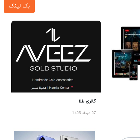
بک لینک
گالری طلا
07 مرداد 1405