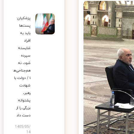
پزشکیان:
پست‌ها
باید به
افراد
شایسته
سپرده
شود، نه
هم‌جناحی‌ه
ا / دولت با
شهادت
رهبر،
پشتوانه
بزرگی را از
دست داد
1405/05/
14