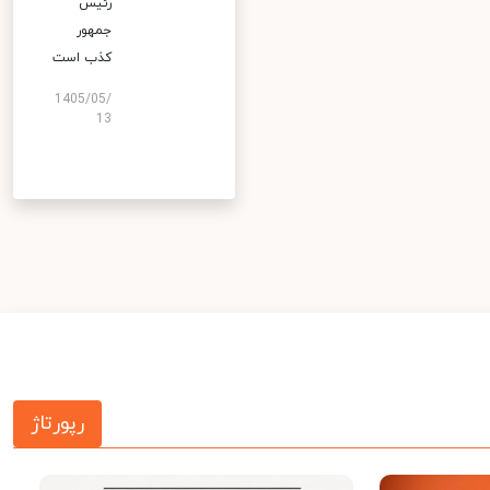
رئیس
جمهور
کذب است
1405/05/
13
رپورتاژ