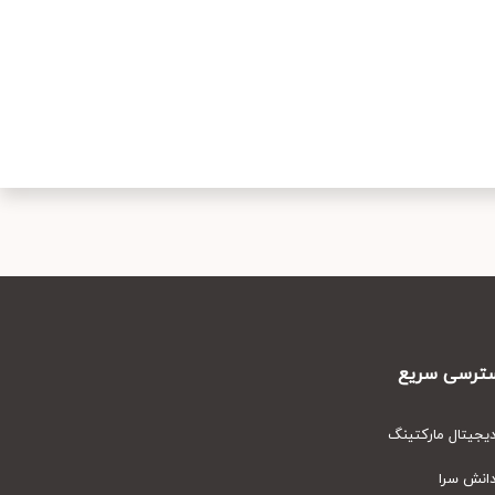
رسی سریع
یتال مارکتینگ
نش سرا