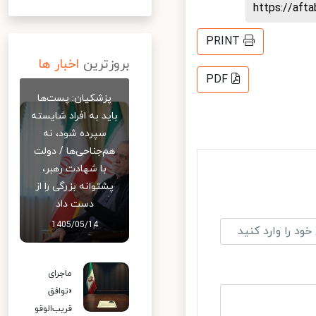
https://af
PRINT
بروزترین
اخبار ها
PDF
پزشکیان: پست‌ها
باید به افراد شایسته
سپرده شود، نه
هم‌جناحی‌ها / دولت
با شهادت رهبر،
پشتوانه بزرگی را از
دست داد
1405/05/14
ماجرای
«توافق
قریب‌الوقو