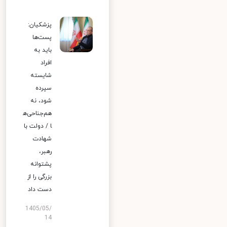
پزشکیان:
پست‌ها
باید به
افراد
شایسته
سپرده
شود، نه
هم‌جناحی‌ه
ا / دولت با
شهادت
رهبر،
پشتوانه
بزرگی را از
دست داد
1405/05/
14