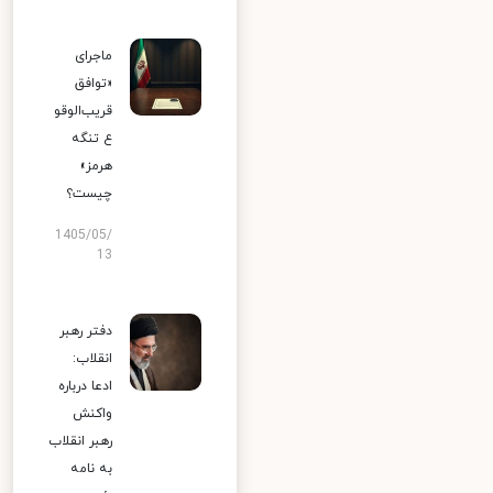
ماجرای
«توافق
قریب‌الوقو
ع تنگه
هرمز»
چیست؟
1405/05/
13
دفتر رهبر
انقلاب:
ادعا درباره
واکنش
رهبر انقلاب
به نامه