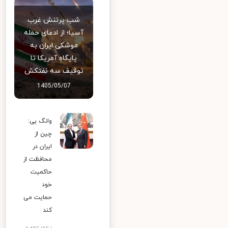
شب پرتنش غرب
آسیا؛ از ادعای حمله
موشکی ایران به
پایگاه آمریکا تا
توقیف سه نفتکش
1405/05/07
وانگ یی:
چین از
ایران در
محافظت از
حاکمیت
خود
حمایت می
کند