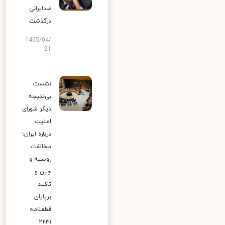
ضدایرانی
درگذشت
1405/04/
21
نشست
بی‌نتیجه
دیگر شورای
امنیت
درباره ایران؛
مخالفت
روسیه و
چین و
تاکید
برپایان
قطعنامه
۲۲۳۱