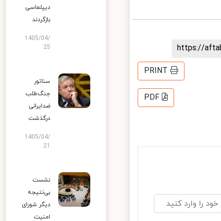
دیپلماسی
بازگردند
1405/04/
https://af
25
PRINT
سناتور
جنگ‌طلب
PDF
ضدایرانی
درگذشت
1405/04/
21
نشست
بی‌نتیجه
دیگر شورای
امنیت