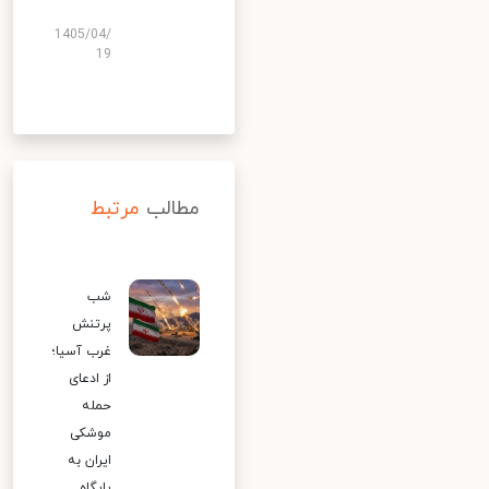
1405/04/
19
مطالب
مرتبط
شب
پرتنش
غرب آسیا؛
از ادعای
حمله
موشکی
ایران به
پایگاه