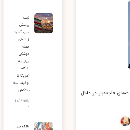
شب
پرتنش
غرب آسیا؛
از ادعای
حمله
موشکی
ایران به
پایگاه
آمریکا تا
توقیف سه
نفتکش
ای فاجعه‌بار در داخل
1405/05/
07
وانگ یی: