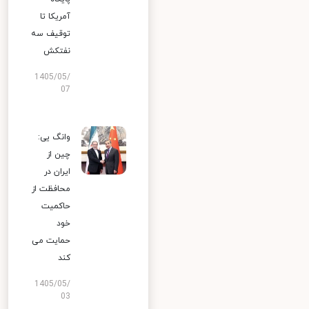
آمریکا تا
توقیف سه
نفتکش
1405/05/
07
وانگ یی:
چین از
ایران در
محافظت از
حاکمیت
خود
حمایت می
کند
1405/05/
03