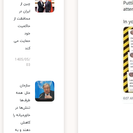
چین از
ایران در
محافظت از
حاکمیت
خود
حمایت می
کند
1405/05/
03
سازمان
ملل: همه
طرف‌ها
تنش‌ها در
خاورمیانه را
کاهش
دهند و به