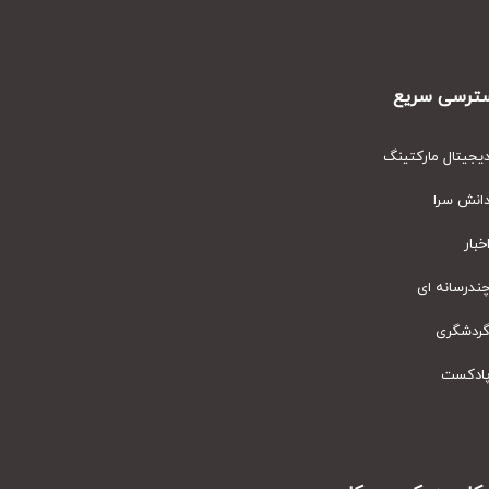
رسی سریع
یتال مارکتینگ
نش سرا
ار
رسانه ای
دشگری
دکست