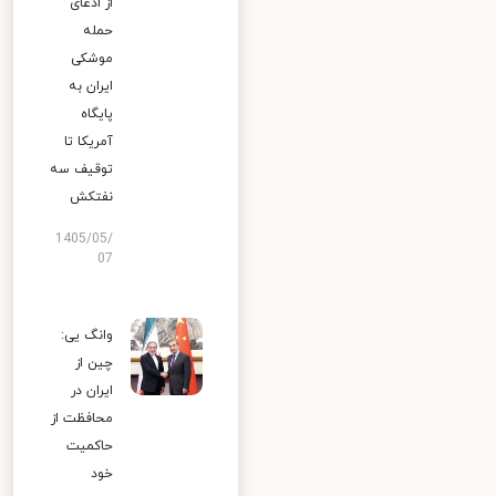
از ادعای
حمله
موشکی
ایران به
پایگاه
آمریکا تا
توقیف سه
نفتکش
1405/05/
07
وانگ یی:
چین از
ایران در
محافظت از
حاکمیت
خود