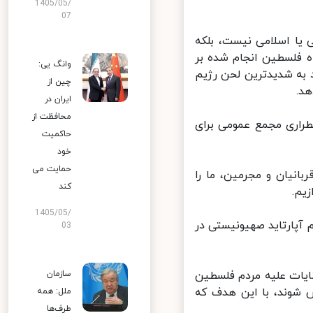
1405/05/
07
 یا اسلامی نیست، بلکه
ه فلسطین انجام شده بر
وانگ یی:
به شدیدترین لحن رژیم
چین از
.
ایران در
محافظت از
راری مجمع عمومی برای
حاکمیت
خود
حمایت می
انیان و مجرمین، ما را
کند
م.
1405/05/
آپارتاید صهیونیستی در
03
ایات علیه مردم فلسطین
سازمان
شوند، با این هدف که
ملل: همه
طرف‌ها