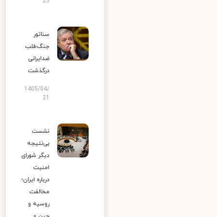
25
سناتور
جنگ‌طلب
ضدایرانی
درگذشت
1405/04/
21
نشست
بی‌نتیجه
دیگر شورای
امنیت
درباره ایران؛
مخالفت
روسیه و
چین و