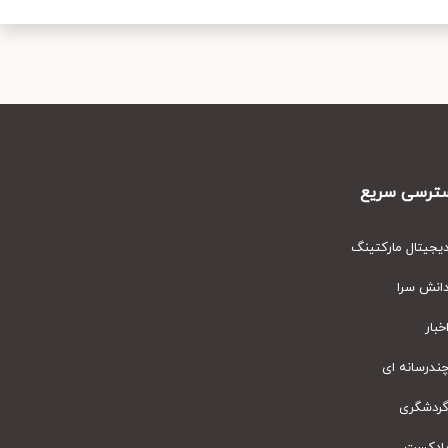
رسی سریع
یتال مارکتینگ
نش سرا
ار
رسانه ای
دشگری