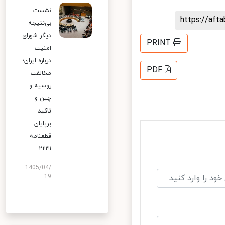
نشست
https://af
بی‌نتیجه
دیگر شورای
PRINT
امنیت
درباره ایران؛
PDF
مخالفت
روسیه و
چین و
تاکید
برپایان
قطعنامه
۲۲۳۱
1405/04/
19