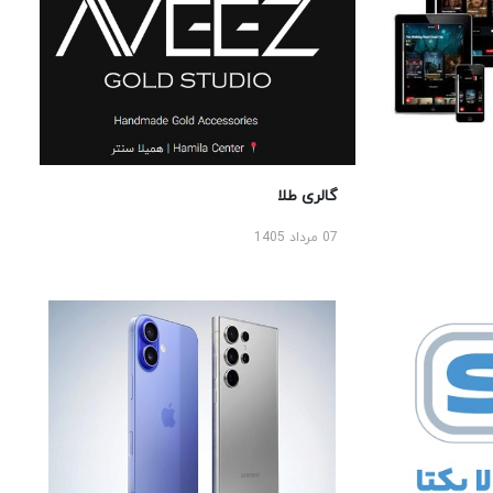
گالری طلا
07 مرداد 1405