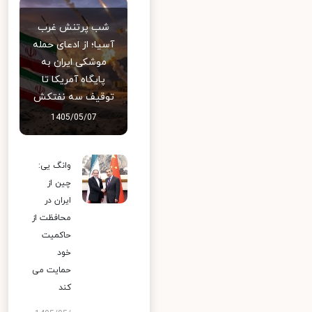
شب پرتنش غرب
آسیا؛ از ادعای حمله
موشکی ایران به
پایگاه آمریکا تا
توقیف سه نفتکش
1405/05/07
وانگ یی:
چین از
ایران در
محافظت از
حاکمیت
خود
حمایت می
کند