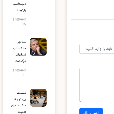
دیپلماسی
بازگردند
1405/04/
25
سناتور
جنگ‌طلب
ضدایرانی
درگذشت
1405/04/
21
نشست
بی‌نتیجه
دیگر شورای
امنیت
ارسال نظر