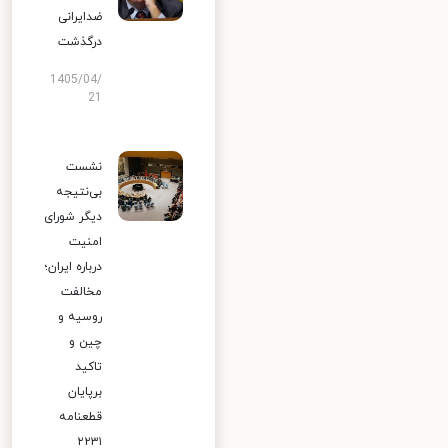
ضدایرانی
درگذشت
1405/04/
21
نشست
بی‌نتیجه
دیگر شورای
امنیت
درباره ایران؛
مخالفت
روسیه و
چین و
تاکید
برپایان
قطعنامه
۲۲۳۱