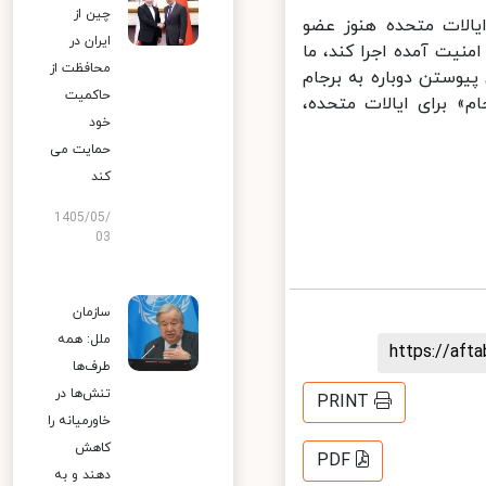
چین از
الات متحده هنوز عضو
ایران در
تعهداتش را آنطور که در قطعنامه ۲۲۳۱ شورای امنیت آمده اجرا کند، ما
محافظت از
یوستن دوباره به برجام
حاکمیت
» برای ایالات متحده،
خود
حمایت می
کند
1405/05/
03
سازمان
ملل: همه
https://af
طرف‌ها
تنش‌ها در
PRINT
خاورمیانه را
کاهش
PDF
دهند و به