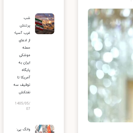
شب
پرتنش
غرب آسیا؛
از ادعای
حمله
موشکی
ایران به
پایگاه
آمریکا تا
توقیف سه
نفتکش
1405/05/
07
وانگ یی: