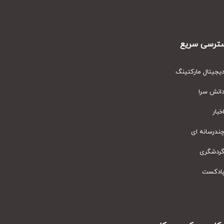
رسی سریع
یتال مارکتینگ
نش سرا
ار
رسانه ای
دشگری
دکست