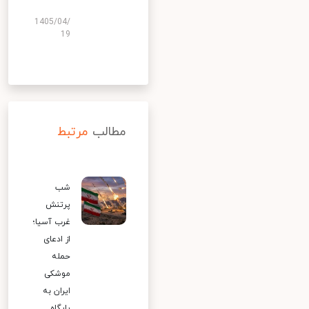
1405/04/
19
مطالب
مرتبط
شب
پرتنش
غرب آسیا؛
از ادعای
حمله
موشکی
ایران به
پایگاه