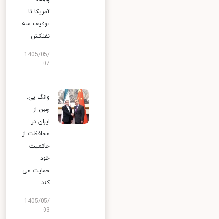
آمریکا تا
توقیف سه
نفتکش
1405/05/
07
وانگ یی:
چین از
ایران در
محافظت از
حاکمیت
خود
حمایت می
کند
1405/05/
03