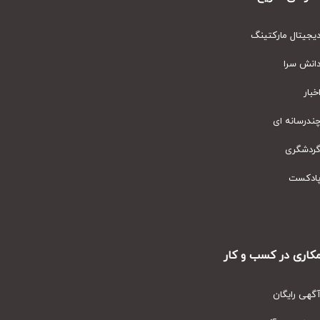
یتال مارکتینگ
نش سرا
ار
رسانه ای
دشگری
دکست
ری در کسب و کار
ی رایگان