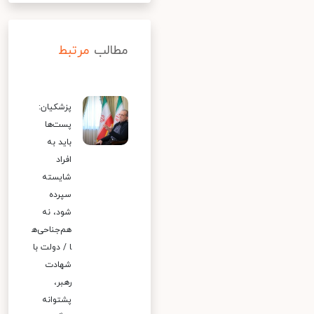
مطالب
مرتبط
پزشکیان:
پست‌ها
باید به
افراد
شایسته
سپرده
شود، نه
هم‌جناحی‌ه
ا / دولت با
شهادت
رهبر،
پشتوانه