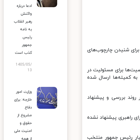
ادعا درباره
واکنش
رهبر انقلاب
به نامه
رئیس
جمهور
 برای شنیدن چارچوب‌های
کذب است
1405/05/
ت‌ها برای مسئولیت در
13
 کمیته‌ها ارسال شده
وزارت امور
 روند بررسی و پیشنهاد
خارجه: برای
دفاع
مشروع از
ی راهبری پیشنهاد نشده
حقوق و
امنیت ملی
یار رئیس جمهور منتخب
از همه