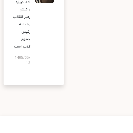
ادعا درباره
واکنش
رهبر انقلاب
به نامه
رئیس
جمهور
کذب است
1405/05/
13