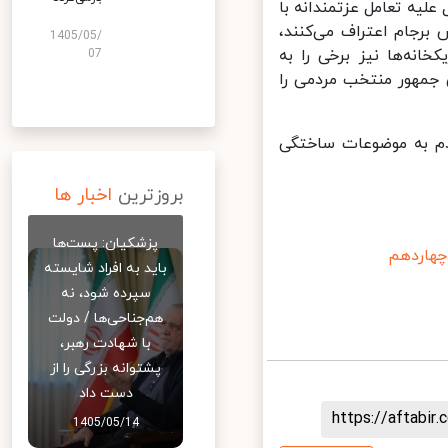
۲ ساعت گذشته دور از انتظار نبود. همان‌گونه که ۱۰ سال علیه تعامل عزتمندانه با
رجام اعتراف می‌کنند،
1405/05/
نه‌ها نیز برخی را به
07
مهور منتخب مردمی را
ن مردم به موضوعات ساختگی
بروزترین
اخبار ها
پزشکیان: پست‌ها
هاردهم
باید به افراد شایسته
سپرده شود، نه
هم‌جناحی‌ها / دولت
با شهادت رهبر،
پشتوانه بزرگی را از
دست داد
https://aftab
1405/05/14