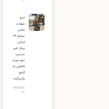
11
احراز
شهادت
خلبان
سوخو ۲۴
ارتش؛
پیکر امیر
سرتیپ
دوم مجید
کاظمی به
کشور
بازمی‌گردد
1405/05/
07