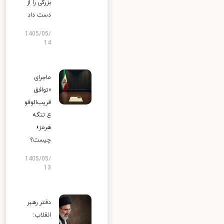
بزرگی را از
دست داد
1405/05/
14
ماجرای
«توافق
قریب‌الوقو
ع تنگه
هرمز»
چیست؟
1405/05/
13
دفتر رهبر
انقلاب: