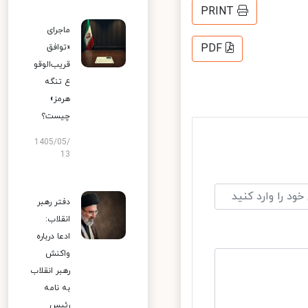
PRINT
ماجرای
PDF
«توافق
قریب‌الوقو
ع تنگه
هرمز»
چیست؟
1405/05/
13
دفتر رهبر
انقلاب:
ادعا درباره
واکنش
رهبر انقلاب
به نامه
رئیس