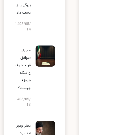
بزرگی را از
دست داد
1405/05/
14
ماجرای
«توافق
قریب‌الوقو
ع تنگه
هرمز»
چیست؟
1405/05/
13
دفتر رهبر
انقلاب: