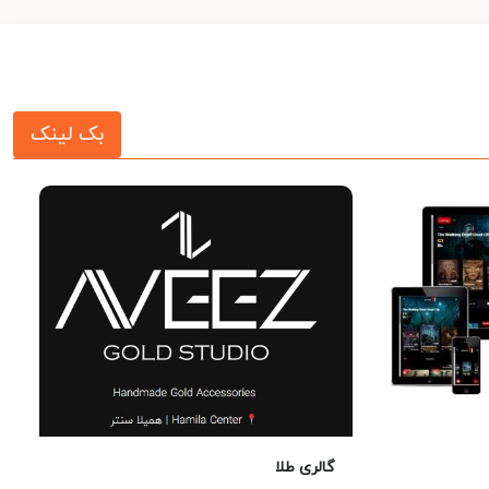
بک لینک
گالری طلا