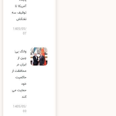
آمریکا تا
توقیف سه
نفتکش
1405/05/
07
وانگ یی:
چین از
ایران در
محافظت از
حاکمیت
خود
حمایت می
کند
1405/05/
03