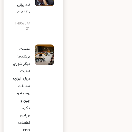
ضدایرانی
درگذشت
1405/04/
21
نشست
بی‌نتیجه
دیگر شورای
امنیت
درباره ایران؛
مخالفت
روسیه و
چین و
تاکید
برپایان
قطعنامه
۲۲۳۱