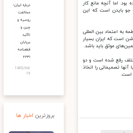
د. اما آنچه مانع کار
درباره ایران؛
 جو بایدن است که این
مخالفت
روسیه و
چین و
ه به اعتماد بین المللی
تاکید
ن است که ایران بسیار
برپایان
ن‌های موثق باید باشد.
قطعنامه
۲۲۳۱
تلف رفع شده است و دو
نها تصمیماتی را اتخاذ
1405/04/
است.
19
بروزترین
اخبار ها