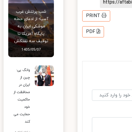
https://aft
شب پرتنش غرب
PRINT
آسیا؛ از ادعای حمله
موشکی ایران به
PDF
پایگاه آمریکا تا
توقیف سه نفتکش
1405/05/07
وانگ یی:
چین از
ایران در
محافظت از
حاکمیت
خود
حمایت می
کند