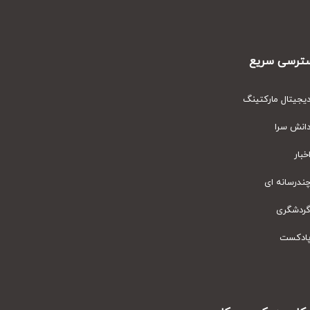
رسی سریع
یتال مارکتینگ
نش سرا
ار
رسانه ای
دشگری
دکست