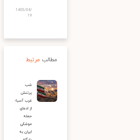
1405/04/
19
مطالب
مرتبط
شب
پرتنش
غرب آسیا؛
از ادعای
حمله
موشکی
ایران به
پایگاه