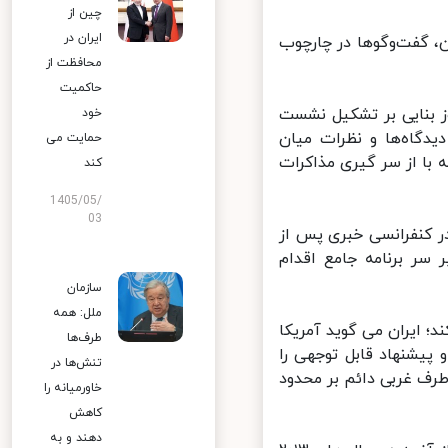
چین از
ایران در
 گفت‌وگوها در چارچوب
محافظت از
حاکمیت
بنایی بر تشکیل نشست
خود
دگاه‌ها و نظرات میان
حمایت می
با از سر گیری مذاکرات
کند
1405/05/
03
 کنفرانسی خبری پس از
ر برنامه جامع اقدام
سازمان
ملل: همه
؛ ایران می گوید آمریکا
طرف‌ها
یشنهاد قابل توجهی را
تنش‌ها در
طرف غربی دائم بر محدود
خاورمیانه را
کاهش
دهند و به