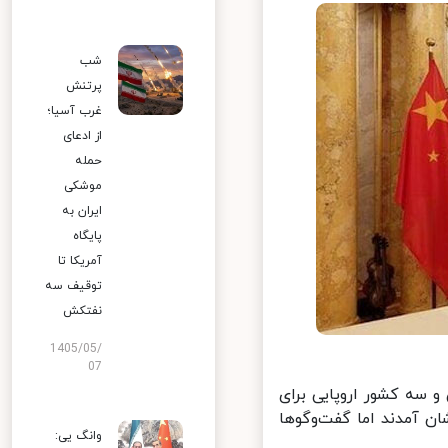
شب
پرتنش
غرب آسیا؛
از ادعای
حمله
موشکی
ایران به
پایگاه
آمریکا تا
توقیف سه
نفتکش
1405/05/
07
 سه کشور اروپایی برای
 آمدند اما گفت‌وگوها
وانگ یی: