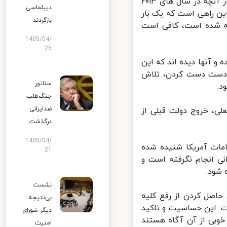
آنچه امروز در وین پیش روی ایران و ۱+۴ است به واقع سخت‌تر و بغرنج‌تر از آنچه در سال های ۲۰۱۳
دیپلماسی
ین راهی است که یک بار
بازگردند
ه شده است، کافی است
1405/04/
25
 آنها دیده اند که این
 دست دست کردن، تلاش
سناتور
جنگ‌طلب
ضدایرانی
، خروج دولت قبلی از
درگذشت
1405/04/
ات آمریکا شنیده شده
21
ی انجام نگرفته است و
ود.
نشست
اصل کردن از رفع کلیه
بی‌نتیجه
. این حساسیت و تاکید
دیگر شورای
بی از آن آگاه هستند
امنیت