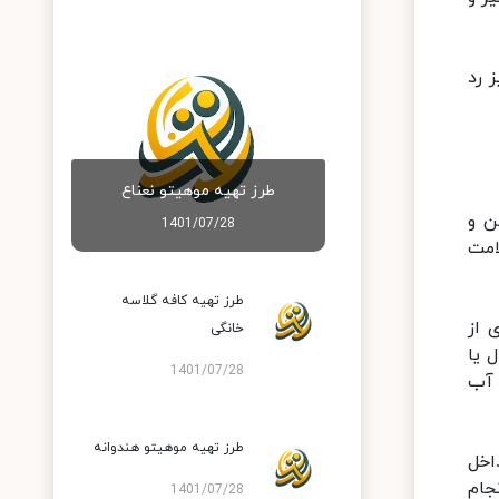
 رد
طرز تهیه موهیتو نعناع
ن و
1401/07/28
امت
طرز تهیه کافه گلاسه
 از
خانگی
 یا
1401/07/28
 آب
طرز تهیه موهیتو هندوانه
اخل
جام
1401/07/28