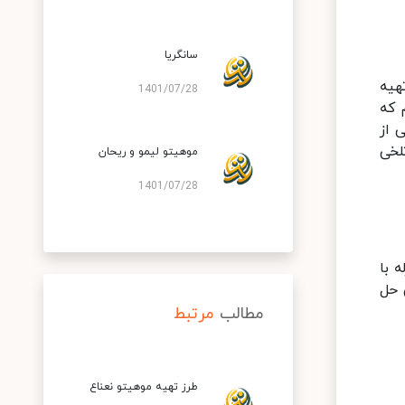
سانگریا
هیه
1401/07/28
 که
 از
لخی
موهیتو لیمو و ریحان
1401/07/28
 با
 حل
مطالب
مرتبط
طرز تهیه موهیتو نعناع