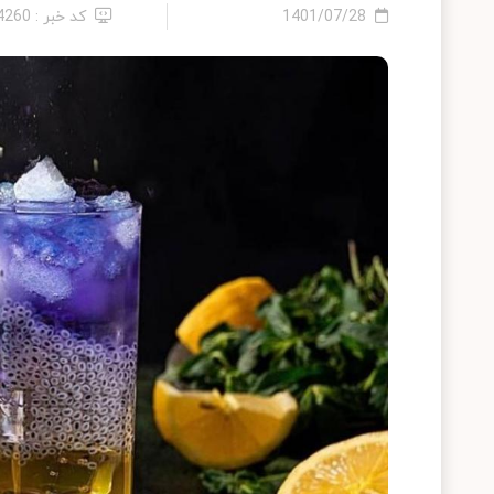
1401/07/28
کد خبر : 14260