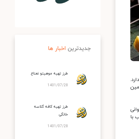
جدیدترین
اخبار ها
طرز تهیه موهیتو نعناع
رد.
1401/07/28
مین
طرز تهیه کافه گلاسه
انی
خانگی
 با
1401/07/28