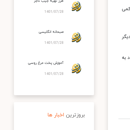
طرز تهیه جیب تاجر
کمی
1401/07/28
صبحانه انگلیسی
یگر
1401/07/28
رت ۱۸۰ درجه سانتیگراد به
آموزش پخت مرغ روسی
1401/07/28
بروزترین
اخبار ها