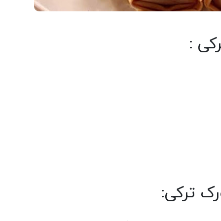
کی :
ک ترکی: