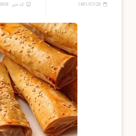
1401/07/28
کد خبر : 13858