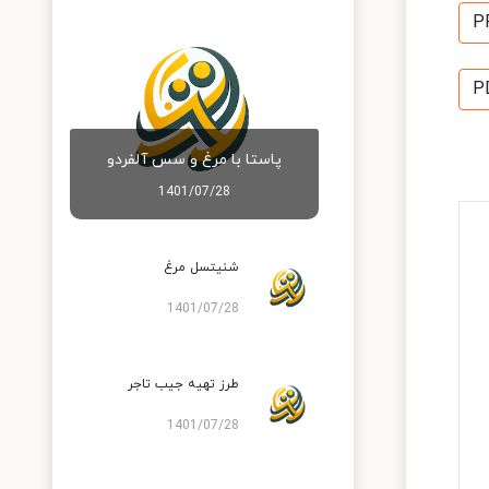
P
P
پاستا با مرغ و سس آلفردو
1401/07/28
شنیتسل مرغ
1401/07/28
طرز تهیه جیب تاجر
1401/07/28