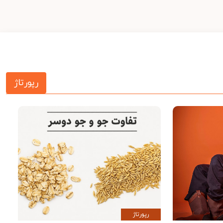
رپورتاژ
رپورتاژ