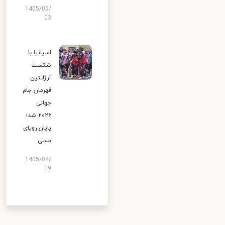
1405/05/
03
اسپانیا با
شکست
آرژانتین
قهرمان جام
جهانی
۲۰۲۶ شد؛
پایان رویای
مسی
1405/04/
29