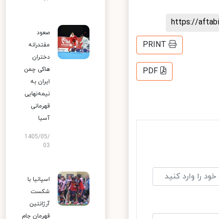
https://aft
صعود
PRINT
مقتدرانه
دختران
هاکی چمن
PDF
ایران به
نیمه‌نهایی
قهرمانی
آسیا
1405/05/
03
اسپانیا با
شکست
آرژانتین
قهرمان جام