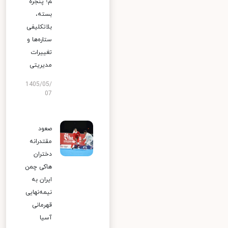
م؛ پنجره
بسته،
بلاتکلیفی
ستاره‌ها و
تغییرات
مدیریتی
1405/05/
07
صعود
مقتدرانه
دختران
هاکی چمن
ایران به
نیمه‌نهایی
قهرمانی
آسیا