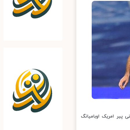
پیر امریک اوبامیانگ