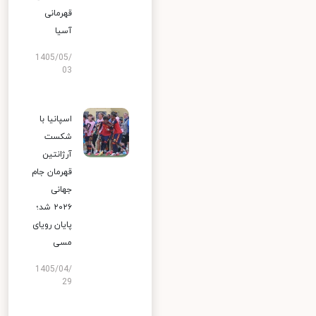
قهرمانی
آسیا
1405/05/
03
اسپانیا با
شکست
آرژانتین
قهرمان جام
جهانی
۲۰۲۶ شد؛
پایان رویای
مسی
1405/04/
29