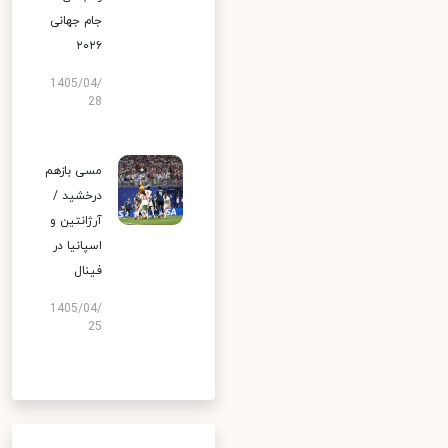
جام جهانی
۲۰۲۶
1405/04/
28
مسی بازهم
درخشید /
آرژانتین و
اسپانیا در
فینال
1405/04/
25