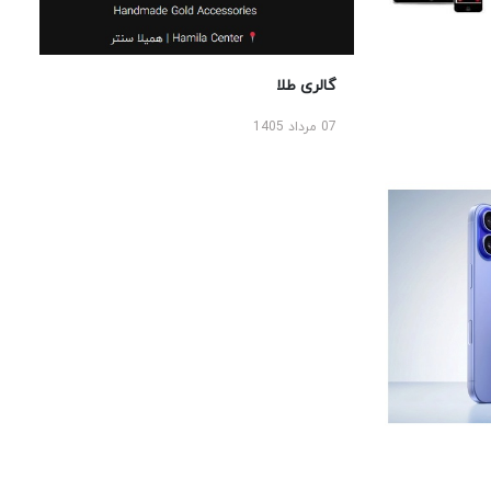
گالری طلا
07 مرداد 1405