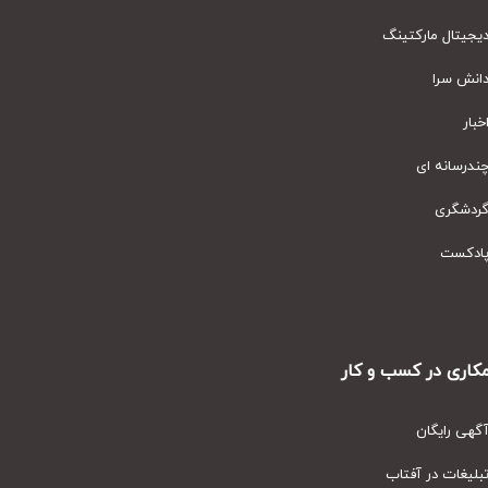
یتال مارکتینگ
نش سرا
ار
رسانه ای
دشگری
دکست
ری در کسب و کار
ی رایگان
یغات در آفتاب