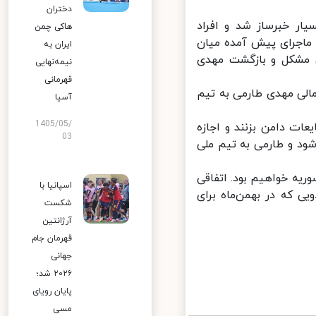
دختران
 خبرساز شد و افراد
هاکی چمن
اجرای پیش آمده میان
ایران به
 مشکل و بازگشت مهدی
نیمه‌نهایی
قهرمانی
ی مهدی طارمی به تیم
آسیا
1405/05/
 دامن بزنند و اجازه
03
د و طارمی به تیم ملی
یه خواهیم بود. اتفاقی
اسپانیا با
 که در بهمن‌ماه برای
شکست
آرژانتین
قهرمان جام
جهانی
۲۰۲۶ شد؛
پایان رویای
مسی