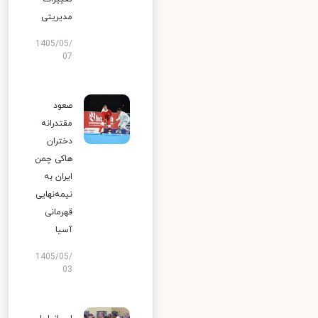
مدیریتی
1405/05/
07
صعود
مقتدرانه
دختران
هاکی چمن
ایران به
نیمه‌نهایی
قهرمانی
آسیا
1405/05/
03