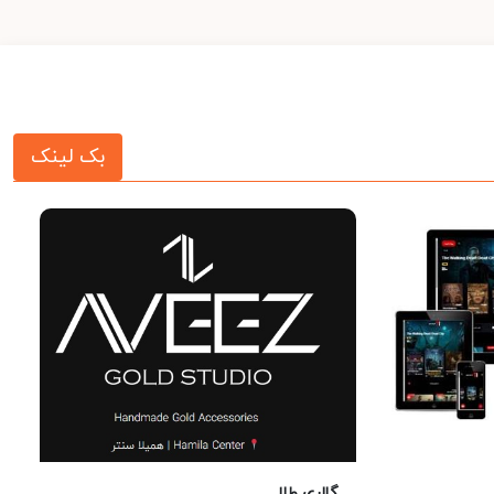
بک لینک
گالری طلا