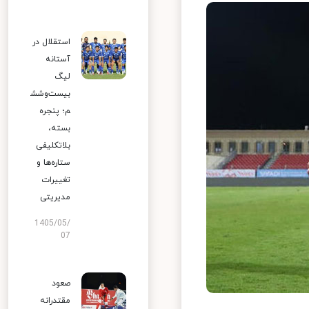
استقلال در
آستانه
لیگ
بیست‌وشش
م؛ پنجره
بسته،
بلاتکلیفی
ستاره‌ها و
تغییرات
مدیریتی
1405/05/
07
صعود
مقتدرانه