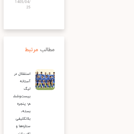
1405/04/
25
مطالب
مرتبط
استقلال در
آستانه
لیگ
بیست‌وشش
م؛ پنجره
بسته،
بلاتکلیفی
ستاره‌ها و
تغییرات