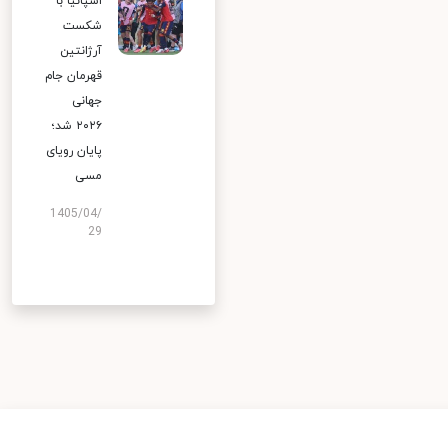
اسپانیا با
شکست
آرژانتین
قهرمان جام
جهانی
۲۰۲۶ شد؛
پایان رویای
مسی
1405/04/
29