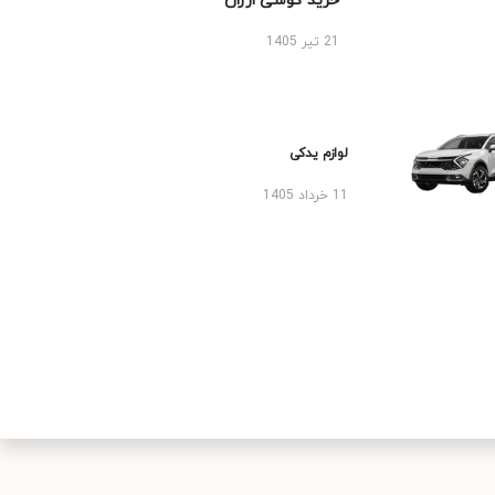
خرید گوشی ارزان
21 تیر 1405
لوازم یدکی
11 خرداد 1405