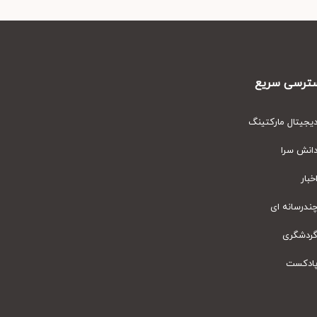
رسی سریع
یتال مارکتینگ
نش سرا
ار
رسانه ای
دشگری
دکست