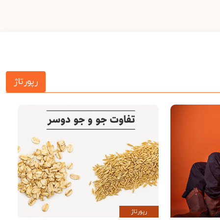
رپورتاژ
رپورتاژ