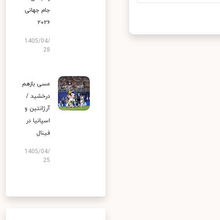
جام جهانی
۲۰۲۶
1405/04/
28
مسی بازهم
درخشید /
آرژانتین و
اسپانیا در
فینال
1405/04/
25