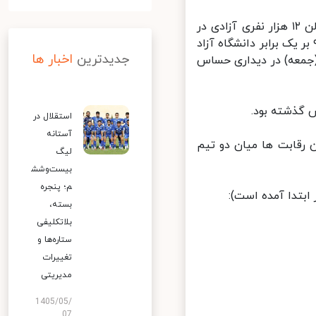
در جریان یکی دیگر از دیدارهای نیمه نهایی لیگ برتر کشتی آزاد که در سالن ۱۲ هزار نفری آزادی در
رگزاری است، تیم صنایع مازندران با هدایت رضا یزدانی با برتری قاطع ۹ بر یک برابر دانشگاه آزاد
جدیدترین
اخبار ها
(جمعه) در دیداری حساس
استقلال در
آستانه
ینال این رقابت ها میان دو تیم
لیگ
بیست‌وشش
م؛ پنجره
بسته،
بلاتکلیفی
ستاره‌ها و
تغییرات
مدیریتی
1405/05/
07