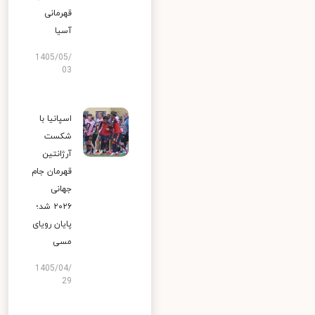
قهرمانی
آسیا
1405/05/
03
اسپانیا با
شکست
آرژانتین
قهرمان جام
جهانی
۲۰۲۶ شد؛
پایان رویای
مسی
1405/04/
29