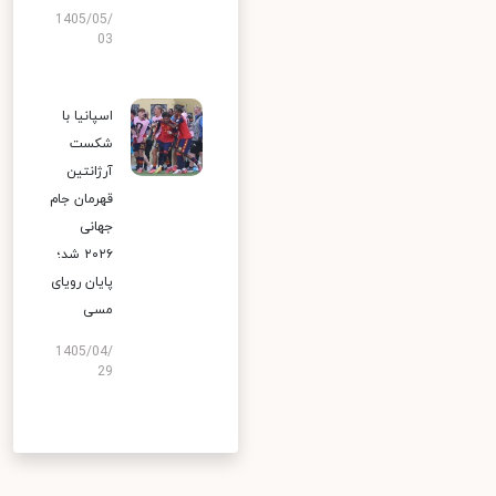
1405/05/
03
اسپانیا با
شکست
آرژانتین
قهرمان جام
جهانی
۲۰۲۶ شد؛
پایان رویای
مسی
1405/04/
29