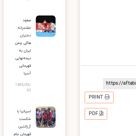
صعود
مقتدرانه
دختران
هاکی چمن
ایران به
نیمه‌نهایی
قهرمانی
آسیا
https://aft
1405/05/
03
PRINT
اسپانیا با
PDF
شکست
آرژانتین
قهرمان جام