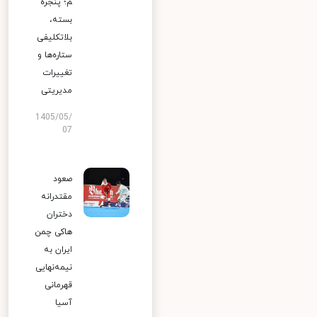
م؛ پنجره
بسته،
بلاتکلیفی
ستاره‌ها و
تغییرات
مدیریتی
1405/05/
07
صعود
مقتدرانه
دختران
هاکی چمن
ایران به
نیمه‌نهایی
قهرمانی
آسیا