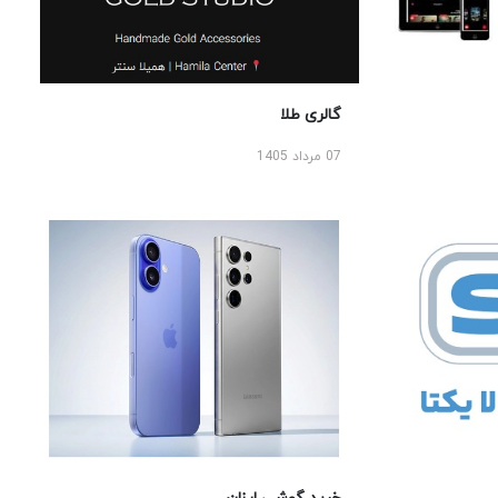
گالری طلا
07 مرداد 1405