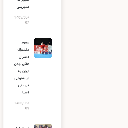
مدیریتی
1405/05/
07
صعود
مقتدرانه
دختران
هاکی چمن
ایران به
نیمه‌نهایی
قهرمانی
آسیا
1405/05/
03