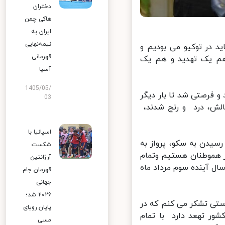
دختران
هاکی چمن
ایران به
نیمه‌نهایی
 در توکیو می بودیم و
قهرمانی
هم یک تهدید و هم یک
آسیا
1405/05/
 دستحوش تغییر کرد و فرصتی شد تا بار دیگر
03
لش، درد و رنج شدند،
اسپانیا با
دن به سکو، پرواز به
شکست
ر هموطنان هستیم وتمام
آرژانتین
 آینده سوم مرداد ماه
قهرمان جام
جهانی
۲۰۲۶ شد؛
تی تشکر می کنم که در
پایان رویای
ر تهعد دارد با تمام
مسی