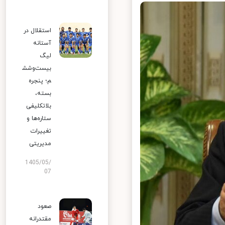
استقلال در
آستانه
لیگ
بیست‌وشش
م؛ پنجره
بسته،
بلاتکلیفی
ستاره‌ها و
تغییرات
مدیریتی
1405/05/
07
صعود
مقتدرانه