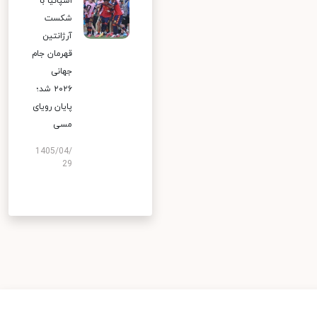
اسپانیا با
شکست
آرژانتین
قهرمان جام
جهانی
۲۰۲۶ شد؛
پایان رویای
مسی
1405/04/
29