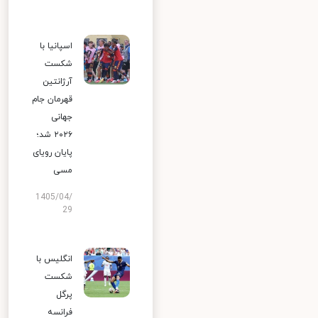
اسپانیا با
شکست
آرژانتین
قهرمان جام
جهانی
۲۰۲۶ شد؛
پایان رویای
مسی
1405/04/
29
انگلیس با
شکست
پرگل
فرانسه