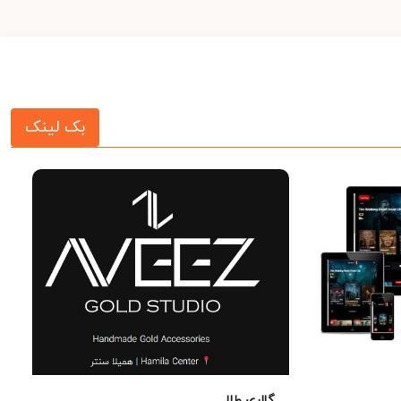
بک لینک
گالری طلا