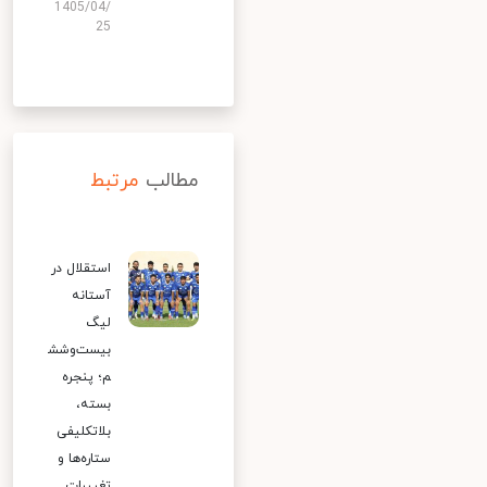
1405/04/
25
مطالب
مرتبط
استقلال در
آستانه
لیگ
بیست‌وشش
م؛ پنجره
بسته،
بلاتکلیفی
ستاره‌ها و
تغییرات