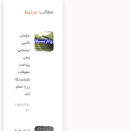
مطالب
مرتبط
سازمان
تأمین
اجتماعی
زمان
پرداخت
معوقات
بازنشستگا
ن را اعلام
کند
1405/05/
07
اجرای طرح