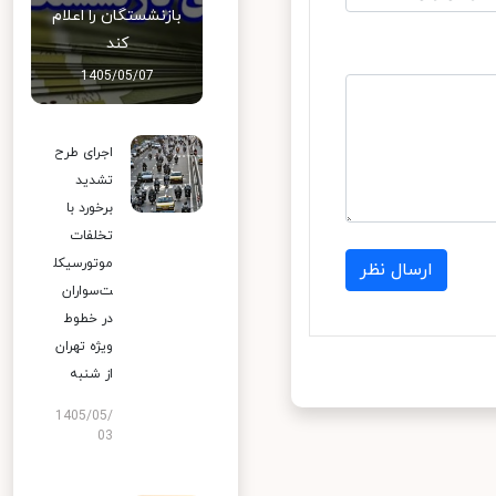
بازنشستگان را اعلام
کند
1405/05/07
اجرای طرح
تشدید
برخورد با
تخلفات
موتورسیکل
ارسال نظر
ت‌سواران
در خطوط
ویژه تهران
از شنبه
1405/05/
03