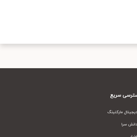
رسی سریع
یتال مارکتینگ
نش سرا
ار