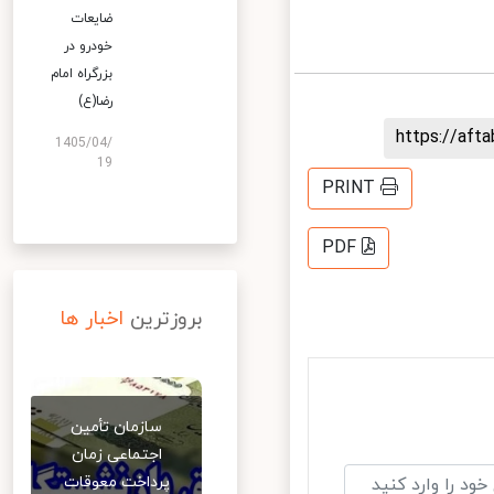
ضایعات
خودرو در
بزرگراه امام
رضا(ع)
https://af
1405/04/
19
PRINT
PDF
بروزترین
اخبار ها
سازمان تأمین
اجتماعی زمان
پرداخت معوقات