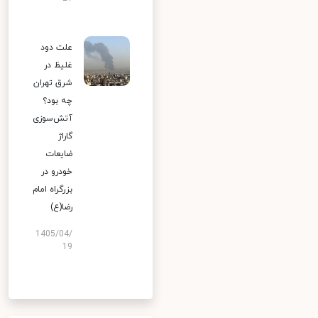
علت دود
غلیظ در
شرق تهران
چه بود؟
آتش‌سوزی
گاراژ
ضایعات
خودرو در
بزرگراه امام
رضا(ع)
1405/04/
19