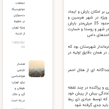
تخلفات
موتورسیکل
بر امکان بارش و ایجاد
ت‌سواران
ویژه در شهر هرسین و
در خطوط
تعدادی از روستاهای شهرستان بودیم و در فاصله کمتر از یک ساعت حدود 25 میلی‌متر بارش
ویژه تهران
ر شهر و روستا و خسارت
از شنبه
حدهای دامی
1405/05/
اندار شهرستان بود که
03
 همان دقایق اولیه در
هشدار
گانه ای از هلال احمر
نارنجی
هواشناسی
برای تهران؛
و پراکنده در چند نقطه
طوفان و
ادگی بیش از پیش خود
گرد و خاک
که توسط مبادی ذی ربط
در راه است
ید جدی گرفته شود