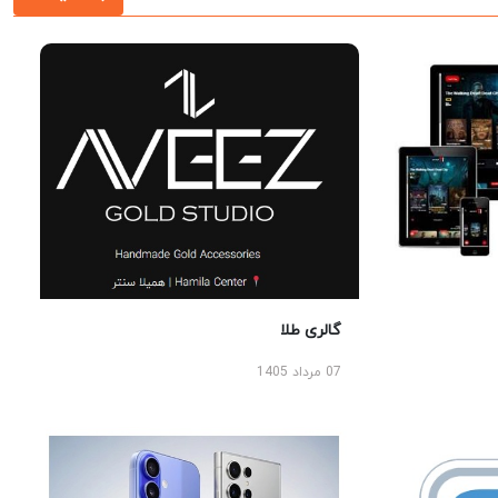
گالری طلا
07 مرداد 1405