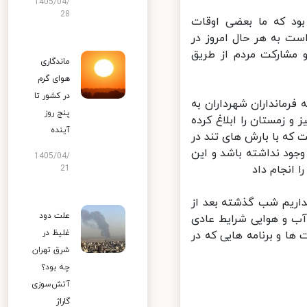
1405/04/
28
ود که ما بعضی اوقات
ت به هر حال امروز در
شارکت مردم از طریق
ماندگاری
هوای گرم
در کشور تا
رمانداران شهرداران به
پنج روز
زمستان را ابلاغ کرده
آینده
ه با بارش های تند در
ود نداشته باشد و این
1405/04/
انجام داد
21
ریم شب گذشته بعد از
علت دود
ب و هوایی شرایط عادی
غلیظ در
ا و برنامه هایی که در
شرق تهران
چه بود؟
آتش‌سوزی
گاراژ