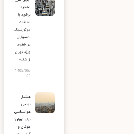
تشدید
برخورد با
تخلفات
موتورسیکل
ت‌سواران
در خطوط
ویژه تهران
از شنبه
1405/05/
03
هشدار
نارنجی
هواشناسی
برای تهران؛
طوفان و