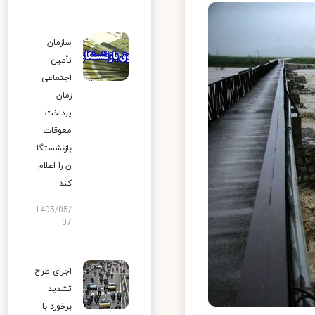
سازمان
تأمین
اجتماعی
زمان
پرداخت
معوقات
بازنشستگا
ن را اعلام
کند
1405/05/
07
اجرای طرح
تشدید
برخورد با