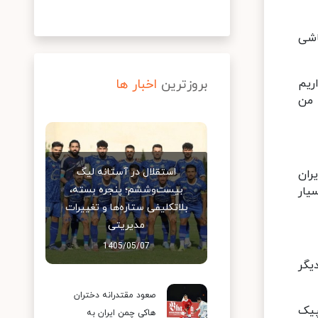
باشی
ریم
بروزترین
اخبار ها
 من
استقلال در آستانه لیگ
حضور ایران
بیست‌وششم؛ پنجره بسته،
 رسید که خاطره بسیار
بلاتکلیفی ستاره‌ها و تغییرات
مدیریتی
1405/05/07
یگر
صعود مقتدرانه دختران
پیک
هاکی چمن ایران به