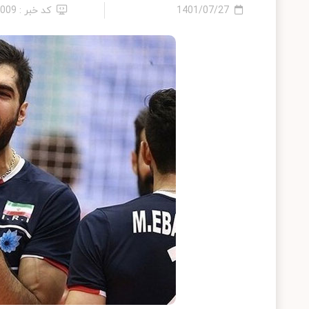
1401/07/27
کد خبر : 6009