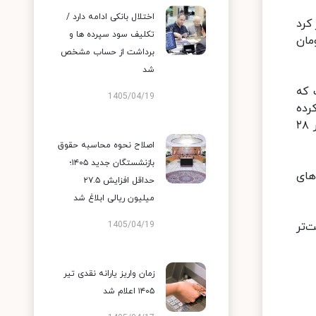
اختلال بانکی ادامه دارد /
ییر کرد
تکلیف سود سپرده ها و
ار به رقم ۳۰ هزار و ۹۰۰ تومان رسید. امروز اما قیمت دلار به ۲۸ هزار و ۹۸۰ تومان
برداشت از حساب مشخص
شد
معناست که
1405/04/19
رده
است؟ میگویند:عرضه ارز در بازار افزایش یافته و همان قدر که فروشنده در بازار زیاد است، خریدار هم زیاد است و دلار ۲۸
اصلاح نحوه محاسبه حقوق
بازنشستگان جدید ۱۴۰۵؛
های
حداقل افزایش ۲۷.۵
میلیون ریالی ابلاغ شد
‌تر
1405/04/19
زمان واریز یارانه نقدی تیر
۱۴۰۵ اعلام شد