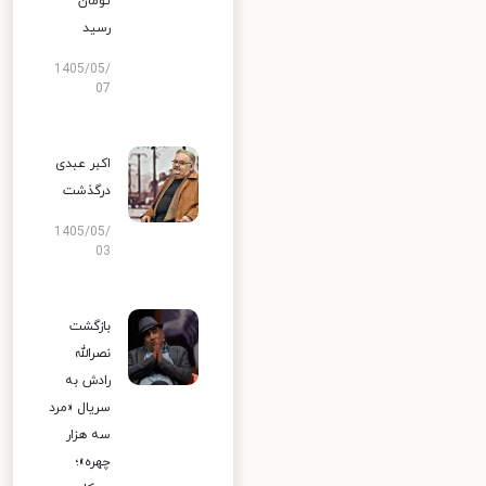
تومان
رسید
1405/05/
07
اکبر عبدی
درگذشت
1405/05/
03
بازگشت
نصرالله
رادش به
سریال «مرد
سه هزار
چهره»؛