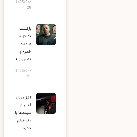
1405/04/
28
بازگشت
«کنکل»،
«بامداد
خمار» و
«شفرونی»
1405/04/
21
آغاز دوباره
فعالیت
سینماها با
یک فیلم
جدید