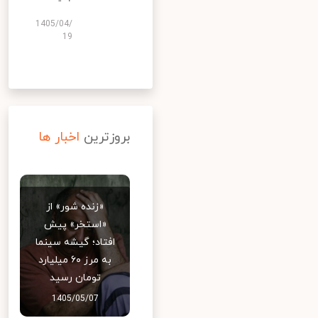
1405/04/
19
بروزترین
اخبار ها
«زنده شور» از
«استخر» پیش
افتاد؛ گیشه سینما
به مرز ۶۰ میلیارد
تومان رسید
1405/05/07