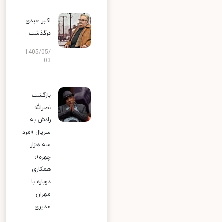
اکبر عبدی
درگذشت
1405/05/
03
بازگشت
نصرالله
رادش به
سریال «مرد
سه هزار
چهره»؛
همکاری
دوباره با
مهران
مدیری