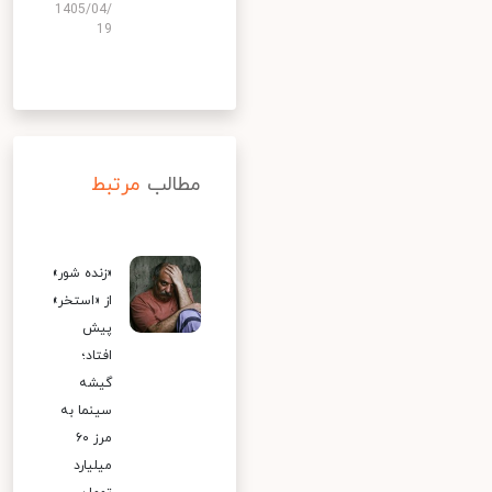
1405/04/
19
مطالب
مرتبط
«زنده شور»
از «استخر»
پیش
افتاد؛
گیشه
سینما به
مرز ۶۰
میلیارد