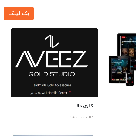
بک لینک
گالری طلا
07 مرداد 1405