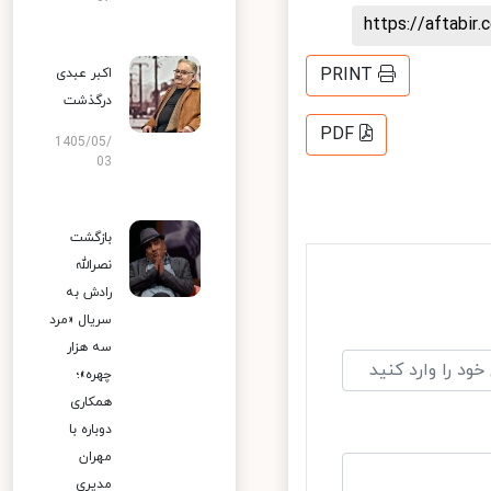
https://aftab
PRINT
اکبر عبدی
درگذشت
PDF
1405/05/
03
بازگشت
نصرالله
رادش به
سریال «مرد
سه هزار
چهره»؛
همکاری
دوباره با
مهران
مدیری