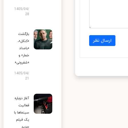
1405/04/
28
بازگشت
ارسال نظر
«کنکل»،
«بامداد
خمار» و
«شفرونی»
1405/04/
21
آغاز دوباره
فعالیت
سینماها با
یک فیلم
جدید