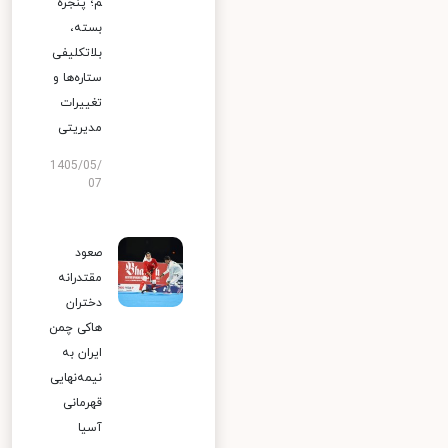
م؛ پنجره
بسته،
بلاتکلیفی
ستاره‌ها و
تغییرات
مدیریتی
1405/05/
07
صعود
مقتدرانه
دختران
هاکی چمن
ایران به
نیمه‌نهایی
قهرمانی
آسیا