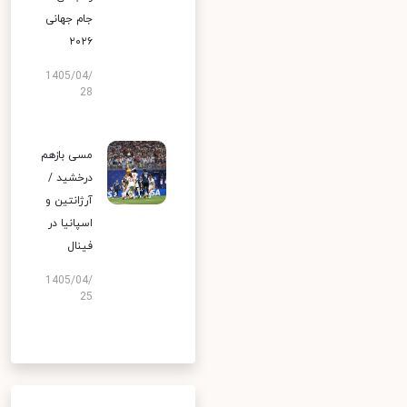
جام جهانی
۲۰۲۶
1405/04/
28
مسی بازهم
درخشید /
آرژانتین و
اسپانیا در
فینال
1405/04/
25