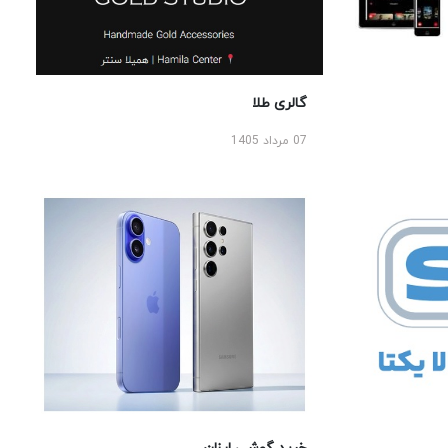
گالری طلا
07 مرداد 1405