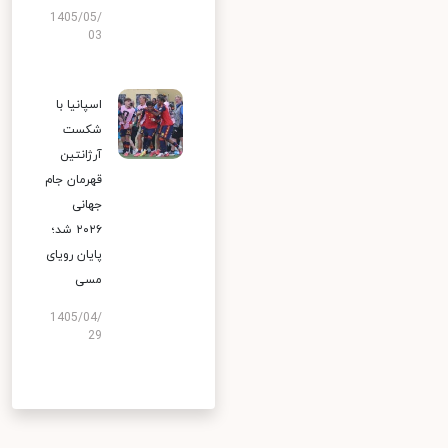
1405/05/
03
اسپانیا با
شکست
آرژانتین
قهرمان جام
جهانی
۲۰۲۶ شد؛
پایان رویای
مسی
1405/04/
29