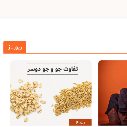
رپورتاژ
رپورتاژ