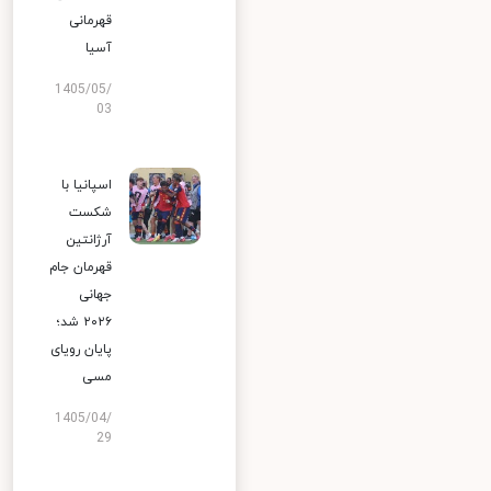
قهرمانی
آسیا
1405/05/
03
اسپانیا با
شکست
آرژانتین
قهرمان جام
جهانی
۲۰۲۶ شد؛
پایان رویای
مسی
1405/04/
29