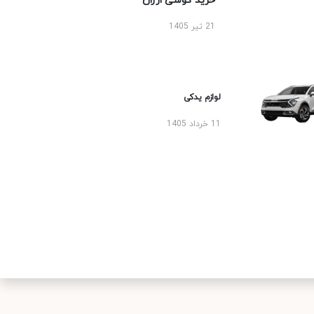
خرید گوشی ارزان
21 تیر 1405
لوازم یدکی
11 خرداد 1405