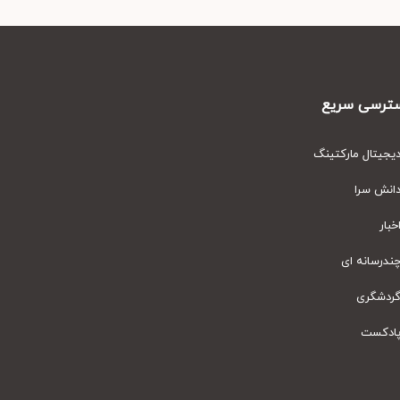
رسی سریع
یتال مارکتینگ
نش سرا
ار
رسانه ای
دشگری
دکست