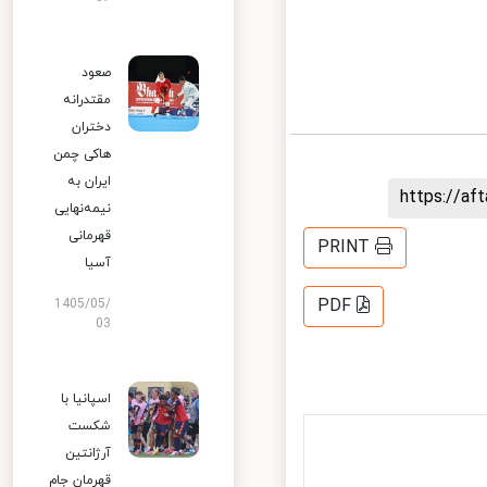
صعود
مقتدرانه
دختران
هاکی چمن
ایران به
https://a
نیمه‌نهایی
قهرمانی
PRINT
آسیا
PDF
1405/05/
03
اسپانیا با
شکست
آرژانتین
قهرمان جام