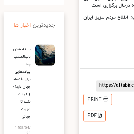
رحال برگزاری است.
لاع مردم عزیز ایران
جدیدترین
اخبار ها
بسته شدن
باب‌المندب
چه
پیامدهایی
برای اقتصاد
https://aftab
جهان دارد؟؛
از قیمت
PRINT
نفت تا
تجارت
PDF
جهانی
1405/04/
28