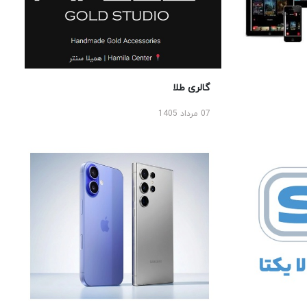
گالری طلا
07 مرداد 1405