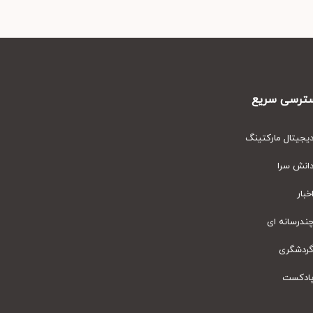
رسی سریع
یتال مارکتینگ
نش سرا
ار
رسانه ای
دشگری
دکست