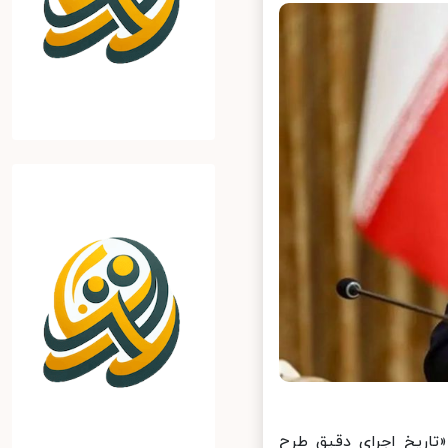
اریخ اجرای دقیق طرح