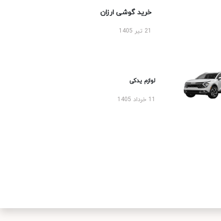
خرید گوشی ارزان
21 تیر 1405
لوازم یدکی
11 خرداد 1405