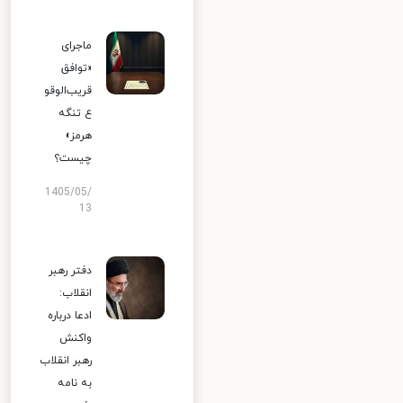
ماجرای
«توافق
قریب‌الوقو
ع تنگه
هرمز»
چیست؟
1405/05/
13
دفتر رهبر
انقلاب:
ادعا درباره
واکنش
رهبر انقلاب
به نامه