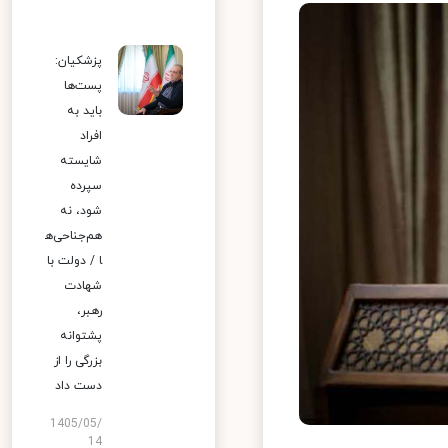
پزشکیان:
پست‌ها
باید به
افراد
شایسته
سپرده
شود، نه
هم‌جناحی‌ه
ا / دولت با
شهادت
رهبر،
پشتوانه
بزرگی را از
دست داد
1405/05/
14