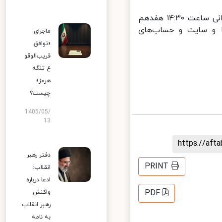
به گزارش دفتر حفظ و نشر آثار حضرت آیت العظمی خامنه‌ای، این سخنرانی ساعت ۱۴:۳۰ هفدهم
 و سایت و حساب‌های
ماجرای
«توافق
قریب‌الوقو
ع تنگه
هرمز»
چیست؟
1405/05/
13
https://af
دفتر رهبر
PRINT
انقلاب:
ادعا درباره
PDF
واکنش
رهبر انقلاب
به نامه