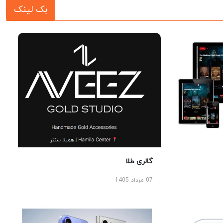
بک لینک
گالری طلا
07 مرداد 1405