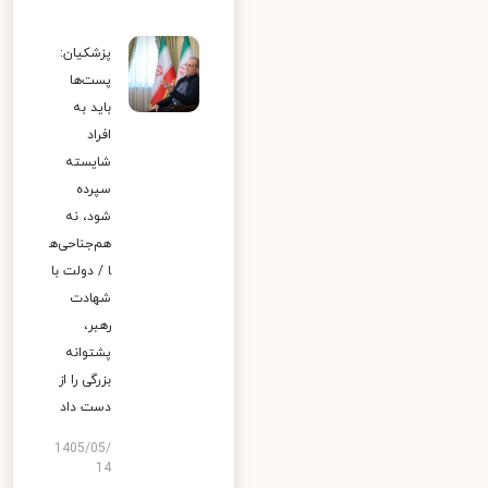
پزشکیان:
پست‌ها
باید به
افراد
شایسته
سپرده
شود، نه
هم‌جناحی‌ه
ا / دولت با
شهادت
رهبر،
پشتوانه
بزرگی را از
دست داد
1405/05/
14