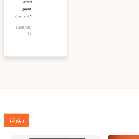
رئیس
جمهور
کذب است
1405/05/
13
رپورتاژ