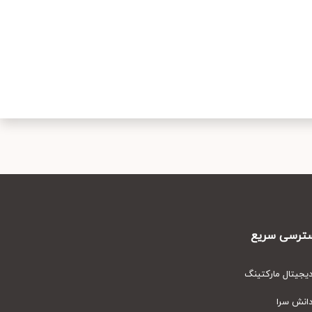
رسی سریع
یتال مارکتینگ
نش سرا