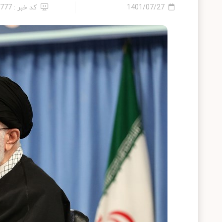
1401/07/27
کد خبر : 2777