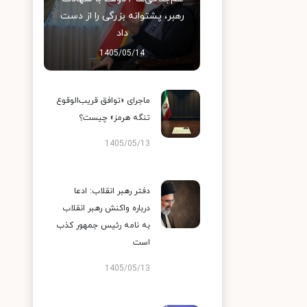
رهبر، پشتوانه بزرگی را از دست
داد
1405/05/14
ماجرای «توافق قریب‌الوقوع
تنگه هرمز» چیست؟
1405/05/13
دفتر رهبر انقلاب: ادعا
درباره واکنش رهبر انقلاب
به نامه رئیس جمهور کذب
است
1405/05/13