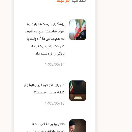
مطالب
مرتبط
پزشکیان: پست‌ها باید به
افراد شایسته سپرده شود،
نه هم‌جناحی‌ها / دولت با
شهادت رهبر، پشتوانه
بزرگی را از دست داد
1405/05/14
ماجرای «توافق قریب‌الوقوع
تنگه هرمز» چیست؟
1405/05/13
دفتر رهبر انقلاب: ادعا
درباره واکنش رهبر انقلاب