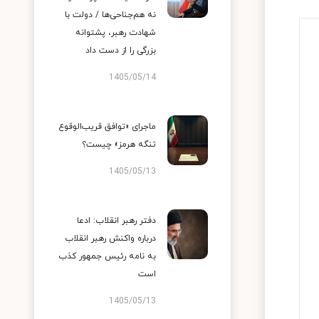
نه هم‌جناحی‌ها / دولت با
شهادت رهبر، پشتوانه
بزرگی را از دست داد
1405/05/14
ماجرای «توافق قریب‌الوقوع
تنگه هرمز» چیست؟
1405/05/13
دفتر رهبر انقلاب: ادعا
درباره واکنش رهبر انقلاب
به نامه رئیس جمهور کذب
است
1405/05/13