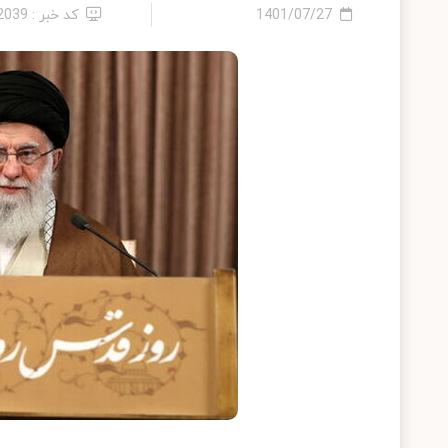
1401/07/27
کد خبر : 12039