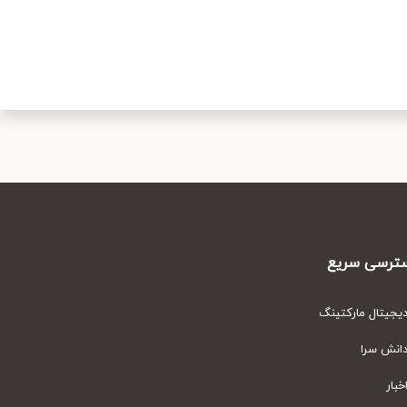
رسی سریع
یتال مارکتینگ
نش سرا
ار