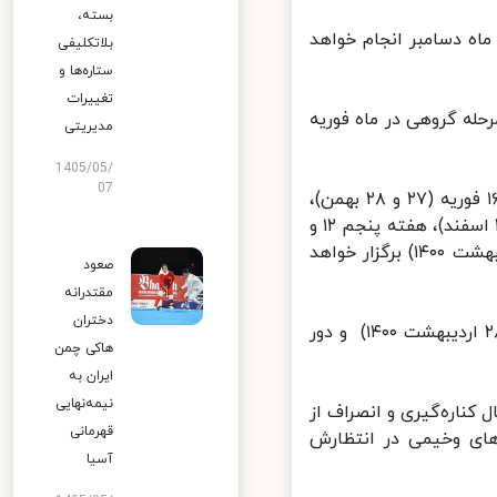
بسته،
 قرعه کشی لیگ قهرمانان آسیا در سال ۲۰۲۱ را در ماه دسامبر انجام خواهد
بلاتکلیفی
ستاره‌ها و
تغییرات
۲ (دی ۹۹) برگزار شود و اما مرحله گروهی در ماه فوریه
مدیریتی
1405/05/
07
هفته نخست این رقابت‌ها نیز ۸ و ۹ فوریه (۲۰ و۲۱ بهمن)، هفته دوم ۱۵ و ۱۶ فوریه (۲۷ و ۲۸ بهمن)،
هفته سوم ۱ و ۲ مارس (۱۱ و ۱۲ اسفند ۹۹)، هفته چهارم ۱۵ و ۱۶ مارس(۲۵ و ۲۶ اسفند)، هفته پنجم ۱۲ و
۱۳ آوریل (۲۴ و۲۵ فروردین ۱۴۰۰) و هفته ششم ۲۶ و ۲۷ آوریل (۷ و ۸ اردیبهشت ۱۴۰۰) برگزار خواهد
صعود
مقتدرانه
دختران
هم‌چنین قرار است که دور رفت یک شانزدهم نهایی در ۱۶ و ۱۷ می (۲۷ و ۲۸ اردیبهشت ۱۴۰۰) و دور
هاکی چمن
ایران به
نیمه‌نهایی
که به دنبال کناره‌گیری و انصراف از
قهرمانی
ای وخیمی در انتظارش
آسیا