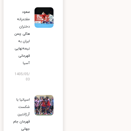
صعود
مقتدرانه
دختران
هاکی چمن
ایران به
نیمه‌نهایی
قهرمانی
آسیا
1405/05/
03
اسپانیا با
شکست
آرژانتین
قهرمان جام
جهانی