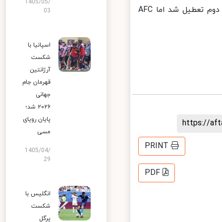
1405/05/
فصل ۲۰۲۰ لیگ قهرمانان آسیا به خاطر ویروس کرونا بعد از برگزاری هفته دوم تعطیل شد اما AFC
03
اسپانیا با
شکست
آرژانتین
قهرمان جام
جهانی
۲۰۲۶ شد؛
پایان رویای
https://a
مسی
PRINT
1405/04/
29
PDF
انگلیس با
شکست
پرگل