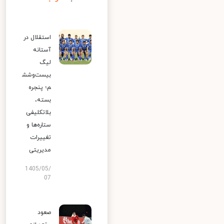
استقلال در
آستانه
لیگ
بیست‌وشش
م؛ پنجره
بسته،
بلاتکلیفی
ستاره‌ها و
تغییرات
مدیریتی
1405/05/
07
صعود