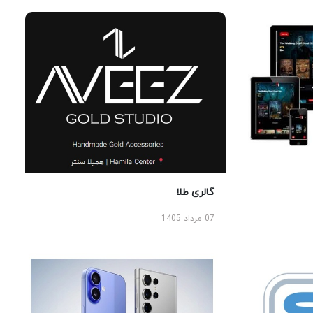
گالری طلا
07 مرداد 1405