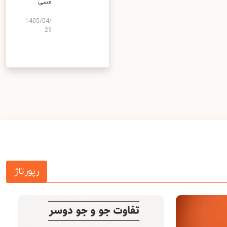
مسی
1405/04/
29
رپورتاژ