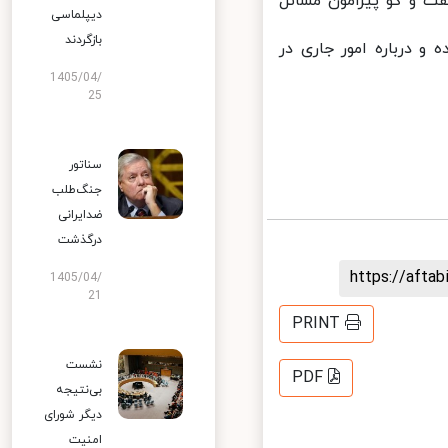
ت و گو پیرامون مسائل
دیپلماسی
بازگردند
و درباره امور جاری در
1405/04/
25
سناتور
جنگ‌طلب
ضدایرانی
درگذشت
https://aft
1405/04/
21
PRINT
نشست
PDF
بی‌نتیجه
دیگر شورای
امنیت