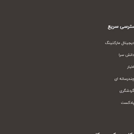
رسی سریع
یتال مارکتینگ
نش سرا
ار
رسانه ای
دشگری
دکست