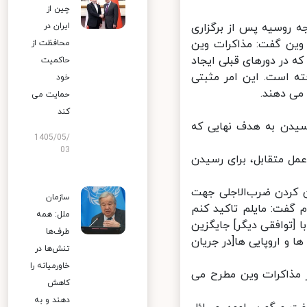
چین از
 روسیه پس از برگزاری
ایران در
وین گفت: مذاکرات وین
محافظت از
 در دورهای قبلی ایجاد
حاکمیت
گزار شد، افزایش یافته است. این امر مثبتی
خود
ی دهند.
حمایت می
کند
یدن به هدف نهایی که
1405/05/
03
مل متقابل، برای رسیدن
 کردن ضرب‌الاجلی جهت
سازمان
گفت: مایلم تاکید کنم
ملل: همه
 [توافقی دیگر] جایگزین
طرف‌ها
و اروپایی ها[در جریان
تنش‌ها در
خاورمیانه را
 مذاکرات وین مطرح می
کاهش
دهند و به