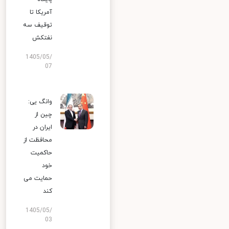
آمریکا تا
توقیف سه
نفتکش
1405/05/
07
وانگ یی:
چین از
ایران در
محافظت از
حاکمیت
خود
حمایت می
کند
1405/05/
03