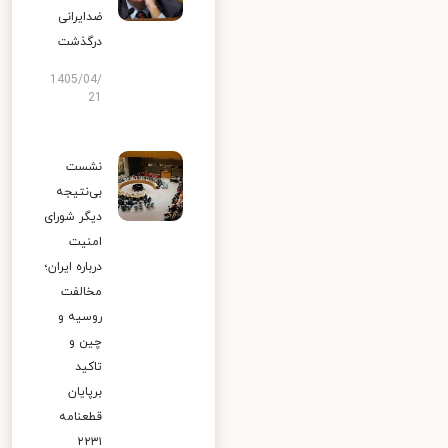
ضدایرانی
درگذشت
1405/04/
21
نشست
بی‌نتیجه
دیگر شورای
امنیت
درباره ایران؛
مخالفت
روسیه و
چین و
تاکید
برپایان
قطعنامه
۲۲۳۱