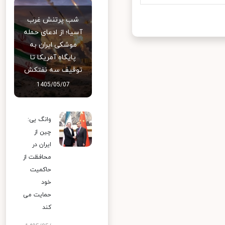
شب پرتنش غرب
آسیا؛ از ادعای حمله
موشکی ایران به
پایگاه آمریکا تا
توقیف سه نفتکش
1405/05/07
وانگ یی:
چین از
ایران در
محافظت از
حاکمیت
خود
حمایت می
کند