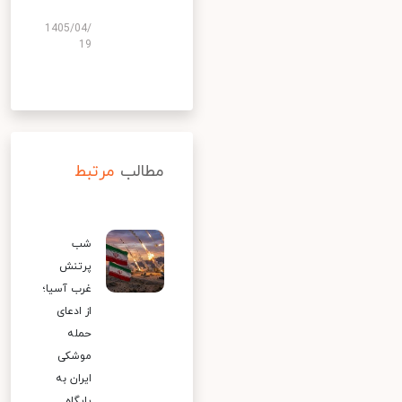
1405/04/
19
مطالب
مرتبط
شب
پرتنش
غرب آسیا؛
از ادعای
حمله
موشکی
ایران به
پایگاه