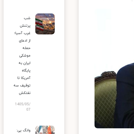
شب
پرتنش
غرب آسیا؛
از ادعای
حمله
موشکی
ایران به
پایگاه
آمریکا تا
توقیف سه
نفتکش
1405/05/
07
وانگ یی: