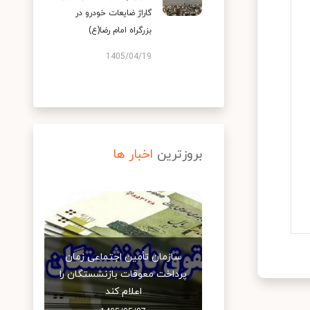
گاراژ ضایعات خودرو در
بزرگراه امام رضا(ع)
1405/04/19
بروزترین
اخبار ها
سازمان تأمین اجتماعی زمان
پرداخت معوقات بازنشستگان را
اعلام کند