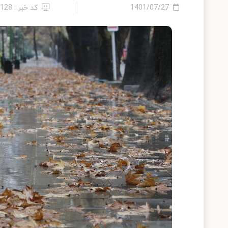
1401/07/27
کد خبر : 3128