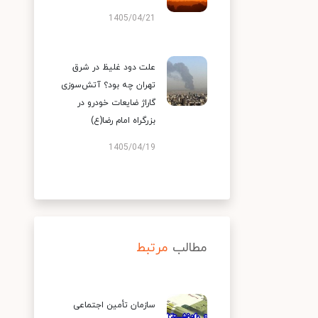
1405/04/21
علت دود غلیظ در شرق
تهران چه بود؟ آتش‌سوزی
گاراژ ضایعات خودرو در
بزرگراه امام رضا(ع)
1405/04/19
مطالب
مرتبط
سازمان تأمین اجتماعی