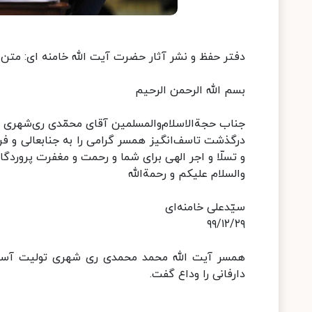
دفتر حفظ و نشر آثار حضرت آیت الله خامنه ای: متن
بسم ‌الله الرحمن الرحیم
جناب حجة‌الاسلام‌والمسلمین آقای محمّدی ری‌شهری د
درگذشت تاسف‌انگیز همسر گرامی را به جنابعالی و ف
و تسلّا و اجر الهی برای شما و رحمت و مغفرت پروردگار
والسلام علیکم و رحمة‌الله
سیّدعلی خامنه‌ای
۹۹/۱۲/۲۹
همسر آیت الله محمد محمدی ری شهری تولیت آستا
دارفانی را وداع گفت.