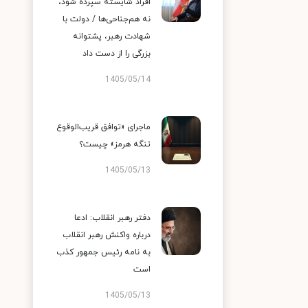
افراد شایسته سپرده شود،
نه هم‌جناحی‌ها / دولت با
شهادت رهبر، پشتوانه
بزرگی را از دست داد
1405/05/14
ماجرای «توافق قریب‌الوقوع
تنگه هرمز» چیست؟
1405/05/13
دفتر رهبر انقلاب: ادعا
درباره واکنش رهبر انقلاب
به نامه رئیس جمهور کذب
است
1405/05/13