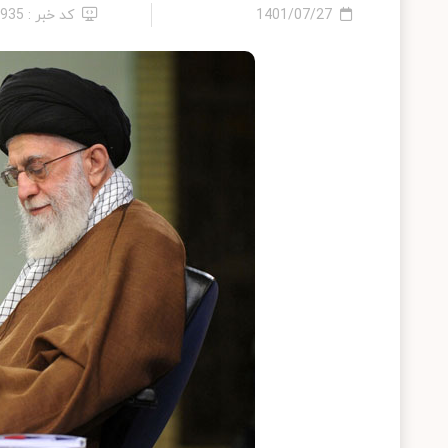
1401/07/27
کد خبر : 5935