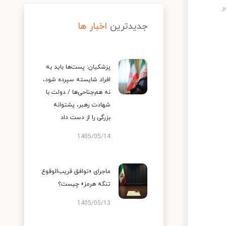
جدیدترین
اخبار ها
پزشکیان: پست‌ها باید به
افراد شایسته سپرده شود،
نه هم‌جناحی‌ها / دولت با
شهادت رهبر، پشتوانه
بزرگی را از دست داد
1405/05/14
ماجرای «توافق قریب‌الوقوع
تنگه هرمز» چیست؟
1405/05/13