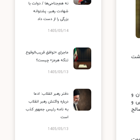
نه هم‌جناحی‌ها / دولت با
شهادت رهبر، پشتوانه
بزرگی را از دست داد
1405/05/14
ماجرای «توافق قریب‌الوقوع
ذشت
تنگه هرمز» چیست؟
1405/05/13
ن و
دفتر رهبر انقلاب: ادعا
ی و
درباره واکنش رهبر انقلاب
الح
به نامه رئیس جمهور کذب
است
1405/05/13
عوت