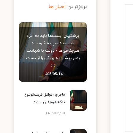
بروزترین
اخبار ها
پزشکیان: پست‌ها باید به افراد
شایسته سپرده شود، نه
هم‌جناحی‌ها / دولت با شهادت
رهبر، پشتوانه بزرگی را از دست
داد
1405/05/14
ماجرای «توافق قریب‌الوقوع
تنگه هرمز» چیست؟
1405/05/13