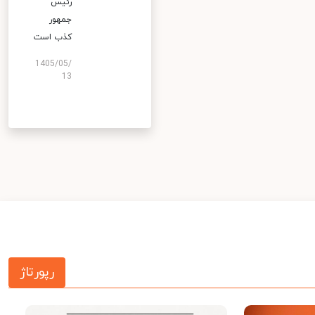
رئیس
جمهور
کذب است
1405/05/
13
رپورتاژ