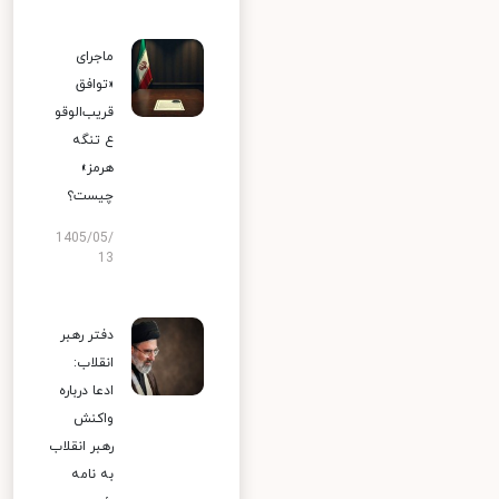
ماجرای
«توافق
قریب‌الوقو
ع تنگه
هرمز»
چیست؟
1405/05/
13
دفتر رهبر
انقلاب:
ادعا درباره
واکنش
رهبر انقلاب
به نامه