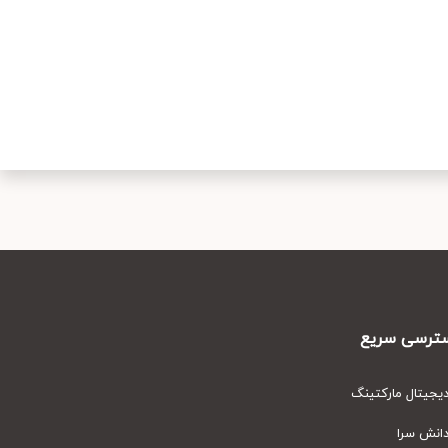
رسی سریع
یتال مارکتینگ
نش سرا