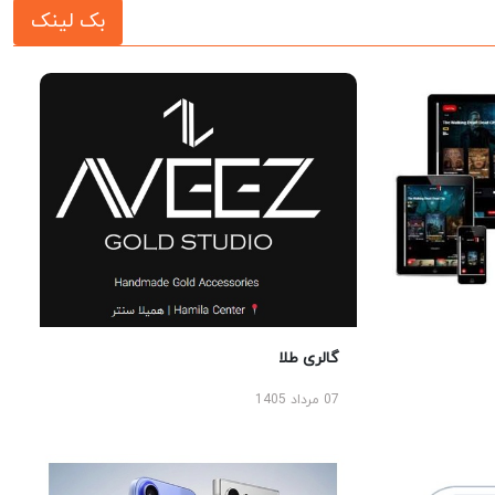
بک لینک
گالری طلا
07 مرداد 1405