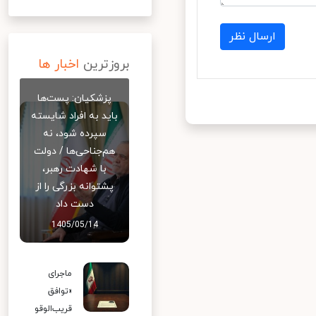
ارسال نظر
بروزترین
اخبار ها
پزشکیان: پست‌ها
باید به افراد شایسته
سپرده شود، نه
هم‌جناحی‌ها / دولت
با شهادت رهبر،
پشتوانه بزرگی را از
دست داد
1405/05/14
ماجرای
«توافق
قریب‌الوقو