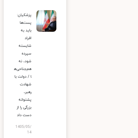
پزشکیان:
پست‌ها
باید به
افراد
شایسته
سپرده
شود، نه
هم‌جناحی‌ه
ا / دولت با
شهادت
رهبر،
پشتوانه
بزرگی را از
دست داد
1405/05/
14