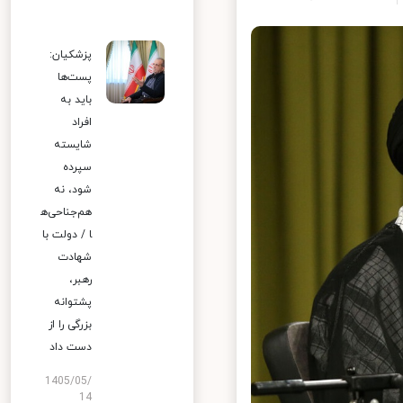
پزشکیان:
پست‌ها
باید به
افراد
شایسته
سپرده
شود، نه
هم‌جناحی‌ه
ا / دولت با
شهادت
رهبر،
پشتوانه
بزرگی را از
دست داد
1405/05/
14