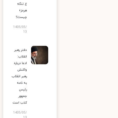
ع تنگه
هرمز»
چیست؟
1405/05/
13
دفتر رهبر
انقلاب:
ادعا درباره
واکنش
رهبر انقلاب
به نامه
رئیس
جمهور
کذب است
1405/05/
13