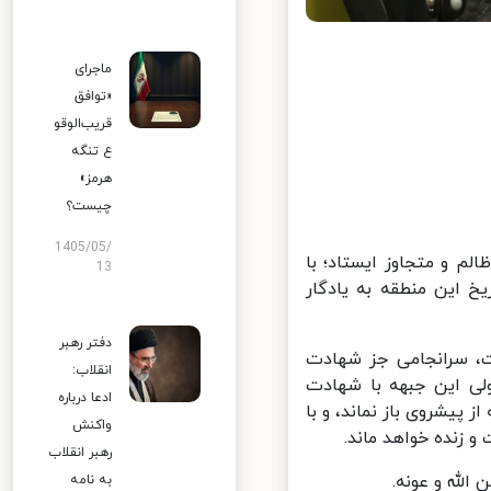
ماجرای
«توافق
قریب‌الوقو
ع تنگه
هرمز»
چیست؟
1405/05/
م و متجاوز ایستاد؛ با
13
خ این منطقه به یادگار
دفتر رهبر
، سرانجامی جز شهادت
انقلاب:
لی این جبهه با شهادت
ادعا درباره
شروی باز نماند، و با
واکنش
زنده خواهد ماند.
رهبر انقلاب
له و عونه.
به نامه