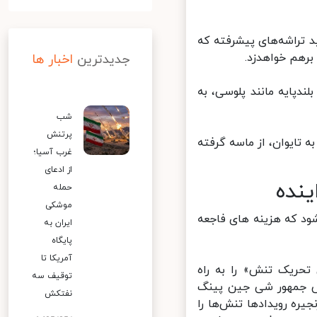
 تراشه‌های پیشرفته که
رهم خواهدزد.
جدیدترین
اخبار ها
پایه مانند پلوسی، به
شب
پرتنش
تایوان، از ماسه گرفته
غرب آسیا؛
از ادعای
نده
حمله
موشکی
د که هزینه های فاجعه
ایران به
پایگاه
آمریکا تا
حریک تنش» را به راه
توقیف سه
یس جمهور شی جین پینگ
نفتکش
ره رویدادها تنش‌ها را