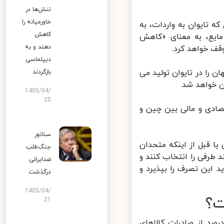
تنش‌ها در
خاورمیانه را
تایوان به واردات، به
کاهش
ایع، به معنای «کاهش
دهند و به
ف خواهد کرد.
دیپلماسی
ه های پیشرفته جهان را در تایوان تولید می
بازگردند
 خواهد شد.
1405/04/
25
ادی و مالی بین چین و
سناتور
 قبل از اینکه متحدان
جنگ‌طلب
طرفی را انتخاب کنند و
ضدایرانی
این تصرف را بپذیرد و
درگذشت
1405/04/
؟
21
ائتلاف علیه چین می تواند سخت تر از روسیه باشد؛ چین ۱۵ درصد از صادرات کالاهای