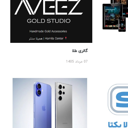
گالری طلا
07 مرداد 1405