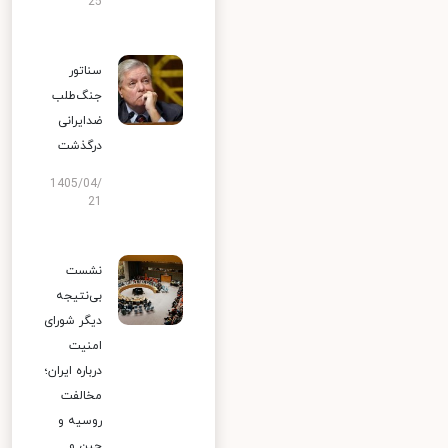
25
سناتور
جنگ‌طلب
ضدایرانی
درگذشت
1405/04/
21
نشست
بی‌نتیجه
دیگر شورای
امنیت
درباره ایران؛
مخالفت
روسیه و
چین و