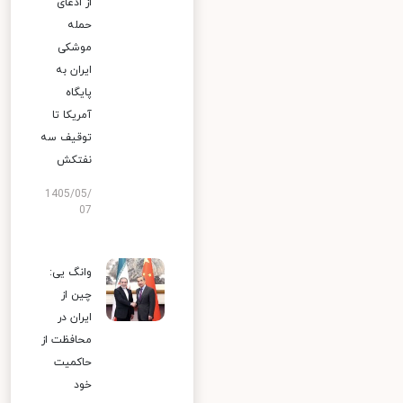
از ادعای
حمله
موشکی
ایران به
پایگاه
آمریکا تا
توقیف سه
نفتکش
1405/05/
07
وانگ یی:
چین از
ایران در
محافظت از
حاکمیت
خود