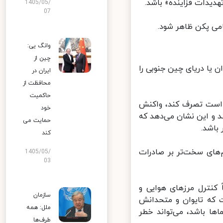
دیدات فزاینده» باشد.
1405/05/
07
می پکن ظاهر شود.
وانگ یی:
چین از
یا دریای چین جنوبی را
ایران در
محافظت از
حاکمیت
 است تصرف کند، واکنش
خود
 و این نشان می‌دهد که
حمایت می
اشد.
کند
های سخت‌تر بر صادرات
1405/05/
03
کنترل مرزهای هوایی و
سازمان
 که تایوان و متحدانش
ملل: همه
ا باشد، می‌تواند خطر
طرف‌ها