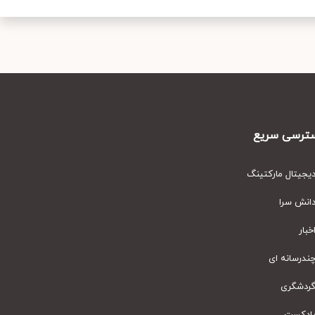
رسی سریع
یتال مارکتینگ
نش سرا
ار
رسانه ای
دشگری