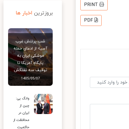
PRINT
بروزترین
اخبار ها
PDF
شب پرتنش غرب
آسیا؛ از ادعای حمله
موشکی ایران به
پایگاه آمریکا تا
توقیف سه نفتکش
1405/05/07
وانگ یی:
چین از
ایران در
محافظت از
حاکمیت