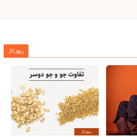
رپورتاژ
رپورتاژ