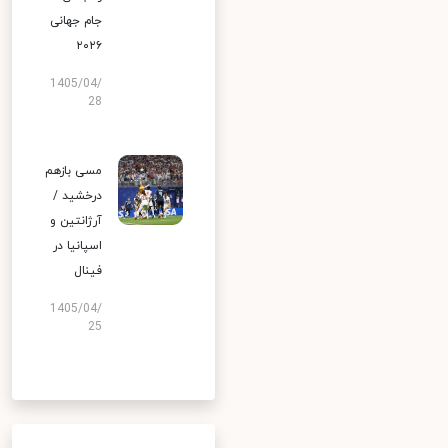
جام جهانی
۲۰۲۶
1405/04/
28
مسی بازهم
درخشید /
آرژانتین و
اسپانیا در
فینال
1405/04/
25