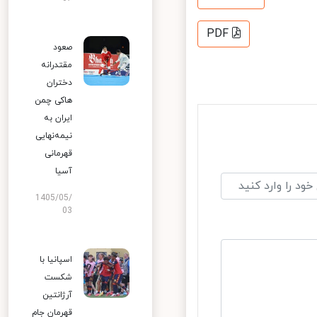
PDF
صعود
مقتدرانه
دختران
هاکی چمن
ایران به
نیمه‌نهایی
قهرمانی
آسیا
1405/05/
03
اسپانیا با
شکست
آرژانتین
قهرمان جام