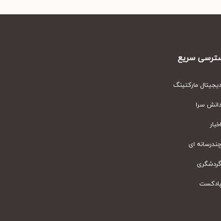
رسی سریع
یتال مارکتینگ
نش سرا
ار
رسانه ای
دشگری
دکست