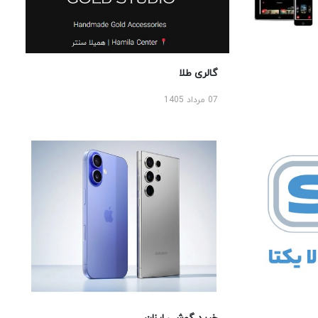
گالری طلا
07 مرداد 1405