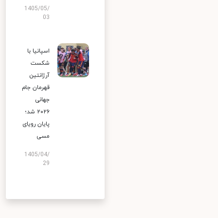
1405/05/
03
اسپانیا با
شکست
آرژانتین
قهرمان جام
جهانی
۲۰۲۶ شد؛
پایان رویای
مسی
1405/04/
29