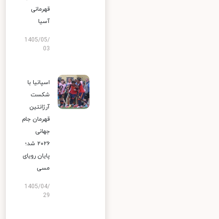
قهرمانی
آسیا
1405/05/
03
اسپانیا با
شکست
آرژانتین
قهرمان جام
جهانی
۲۰۲۶ شد؛
پایان رویای
مسی
1405/04/
29