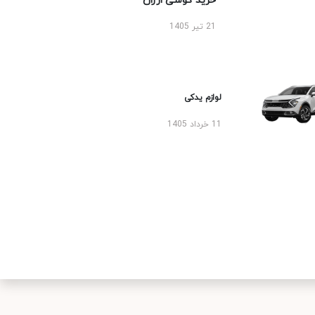
خرید گوشی ارزان
21 تیر 1405
لوازم یدکی
11 خرداد 1405