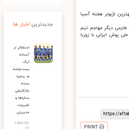
ین لژیونر هفته آسیا
جدیدترین
اخبار ها
ارمی دیگر مهاجم تیم
 پوش ایرانی با زوریا
استقلال در
آستانه
لیگ
بیست‌وشش
م؛ پنجره
بسته،
بلاتکلیفی
ستاره‌ها و
تغییرات
مدیریتی
https://af
1405/05/
PRINT
07