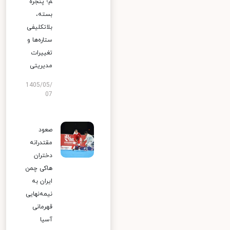
م؛ پنجره
بسته،
بلاتکلیفی
ستاره‌ها و
تغییرات
مدیریتی
1405/05/
07
صعود
مقتدرانه
دختران
هاکی چمن
ایران به
نیمه‌نهایی
قهرمانی
آسیا