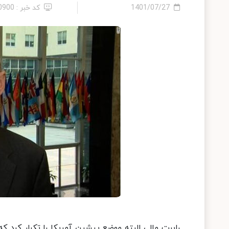
1401/07/27
کد خبر : 10900
رابرت مالی البته موضع پیشین آمریکا را تکرار کرد ک