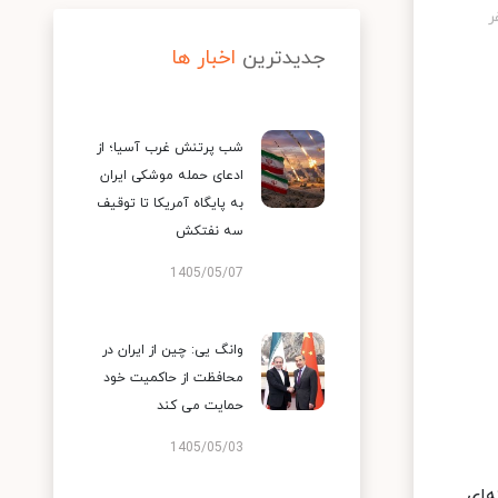
جدیدترین
اخبار ها
شب پرتنش غرب آسیا؛ از
ادعای حمله موشکی ایران
به پایگاه آمریکا تا توقیف
سه نفتکش
1405/05/07
وانگ یی: چین از ایران در
محافظت از حاکمیت خود
حمایت می کند
1405/05/03
‌ای