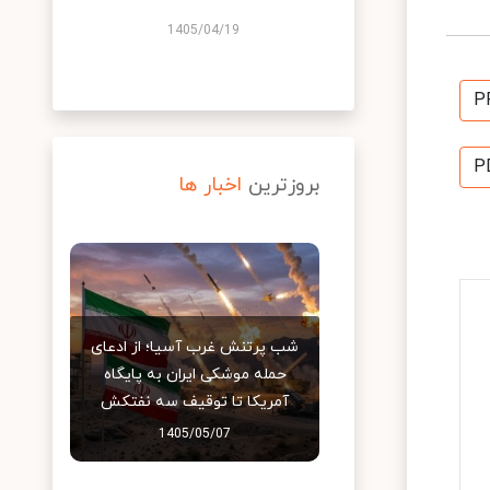
1405/04/19
P
P
بروزترین
اخبار ها
شب پرتنش غرب آسیا؛ از ادعای
حمله موشکی ایران به پایگاه
آمریکا تا توقیف سه نفتکش
1405/05/07