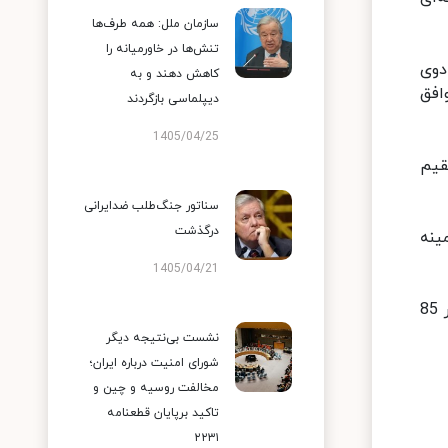
سازمان ملل: همه طرف‌ها
تنش‌ها در خاورمیانه را
دوی
کاهش دهند و به
افق
دیپلماسی بازگردند
1405/04/25
قیم
سناتور جنگ‌طلب ضدایرانی
درگذشت
ینه
1405/04/21
به نوشته رویترز، چهار شهروند آمریکایی زندانی در ایران شامل سیامک نمازی تاجر ایرانی-آمریکایی 50 ساله و پدرش باقر 85
نشست بی‌نتیجه دیگر
شورای امنیت درباره ایران؛
مخالفت روسیه و چین و
تاکید برپایان قطعنامه
۲۲۳۱