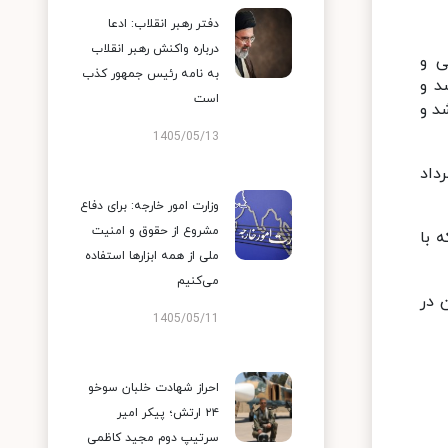
دفتر رهبر انقلاب: ادعا
درباره واکنش رهبر انقلاب
ی و
به نامه رئیس جمهور کذب
 تیر ماه) برگزار شد و
است
 (۱۵ تیرماه) برگزار شد و
1405/05/13
اد ماه) در حسینیه امام خمینی(ره) و مراسم تحلیف رئیس جمهوری در تاریخ (۹ مرداد
وزارت امور خارجه: برای دفاع
مشروع از حقوق و امنیت
 با
ملی از همه ابزارها استفاده
می‌کنیم
 در
1405/05/11
احراز شهادت خلبان سوخو
۲۴ ارتش؛ پیکر امیر
سرتیپ دوم مجید کاظمی