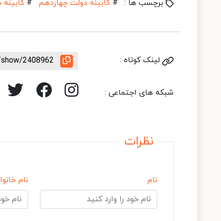
برچسب ها :
#
کابینه دولت چهاردهم
#
کابینه 
لینک کوتاه :
le/show/2408962
شبکه های اجتماعی :
نظرات
نام
نام خانوا