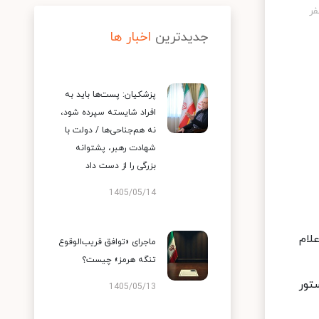
جدیدترین
اخبار ها
پزشکیان: پست‌ها باید به
افراد شایسته سپرده شود،
نه هم‌جناحی‌ها / دولت با
شهادت رهبر، پشتوانه
بزرگی را از دست داد
1405/05/14
لام
ماجرای «توافق قریب‌الوقوع
تنگه هرمز» چیست؟
وزیر خود راهی پاستور
1405/05/13