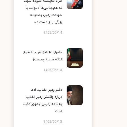
افراد شایسته سپرده شود،
نه هم‌جناحی‌ها / دولت با
شهادت رهبر، پشتوانه
بزرگی را از دست داد
1405/05/14
ماجرای «توافق قریب‌الوقوع
تنگه هرمز» چیست؟
1405/05/13
دفتر رهبر انقلاب: ادعا
درباره واکنش رهبر انقلاب
به نامه رئیس جمهور کذب
است
1405/05/13