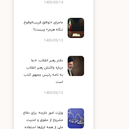
1405/05/14
ماجرای «توافق قریب‌الوقوع
تنگه هرمز» چیست؟
1405/05/13
دفتر رهبر انقلاب: ادعا
درباره واکنش رهبر انقلاب
به نامه رئیس جمهور کذب
است
1405/05/13
وزارت امور خارجه: برای دفاع
مشروع از حقوق و امنیت
ملی از همه ابزارها استفاده