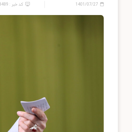
1401/07/27
کد خبر : 13489