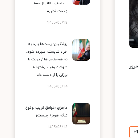
مصلحتی بالاتر از حفظ
وحدت نداریم
1405/05/18
پزشکیان: پست‌ها باید به
افراد شایسته سپرده شود،
نه هم‌جناحی‌ها / دولت با
روز
شهادت رهبر، پشتوانه
بزرگی را از دست داد
1405/05/14
ماجرای «توافق قریب‌الوقوع
تنگه هرمز» چیست؟
1405/05/13
P