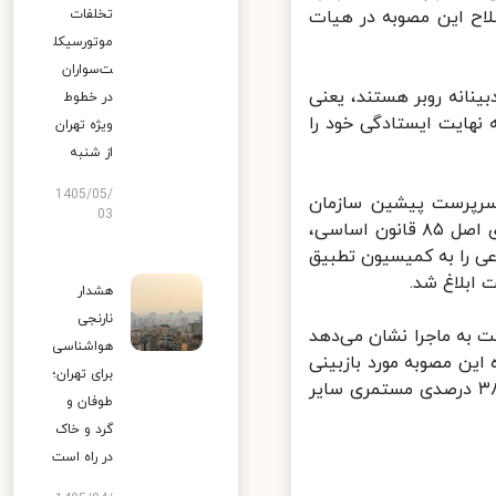
تخلفات
ح این مصوبه در هیات
موتورسیکل
ت‌سواران
انه روبر هستند، یعنی
در خطوط
نهایت ایستادگی خود را
ویژه تهران
از شنبه
1405/05/
سرپرست پیشین سازمان
03
تامین اجتماعی در صفحه اینستاگرام خود گفت: به استناد قانون نحوه اجرای اصل ۸۵ قانون اساسی،
 را به کمیسیون تطبیق
بلاغ شد.
هشدار
نارنجی
به ماجرا نشان می‌دهد
هواشناسی
این مصوبه مورد بازبینی
برای تهران؛
قرار خواهد گرفت و این بار پیشنهاد سازمان تامین اجتماعی برای افزایش ۳۸ درصدی مستمری سایر
طوفان و
گرد و خاک
در راه است