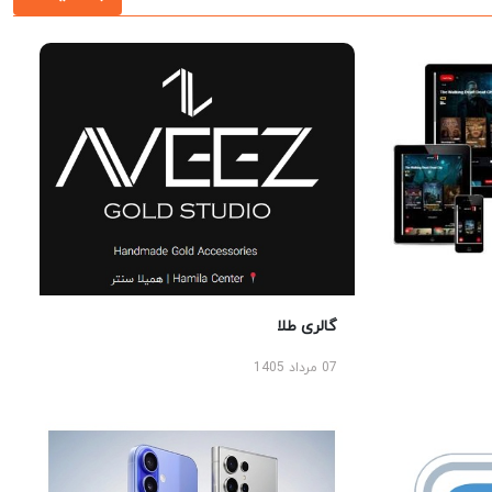
گالری طلا
07 مرداد 1405