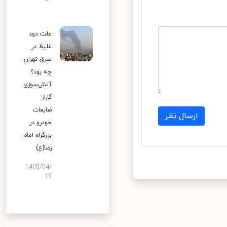
علت دود
غلیظ در
شرق تهران
چه بود؟
آتش‌سوزی
گاراژ
ضایعات
ارسال نظر
خودرو در
بزرگراه امام
رضا(ع)
1405/04/
19