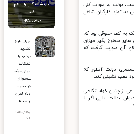
بازنشستگان را اعلام
ست، دولت به صورت کلی
دستمزد کارگران شاغل
کند
1405/05/07
 به کف حقوقی بود که
 کارگران سایر سطوح بگیر میزان
اجرای طرح
اح آن صورت گرفت که
تشدید
برخورد با
تخلفات
تمری دولت آنطور که
موتورسیکل
د عقب نشینی کند.
ت‌سواران
در خطوط
عی از چنین خواستگاهی
ویژه تهران
ن عدالت اداری اگر با
از شنبه
1405/05/
03