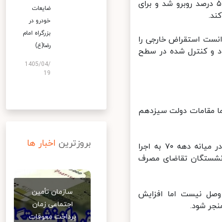
قت به دلیل استقراض خارجی و کاهش قیمت نفت با تورمی نزدیک به ۵۰ درصد روبرو شد و برای
ضایعات
.
خودرو در
بزرگراه امام
نست استقراض خارجی را
رضا(ع)
 و کنترل شده در سطح
1405/04/
19
ا مقامات دولت سیزدهم
بروزترین
اخبار ها
حیدری نتیجه این وضعیت تکرار همان رویه‌ای تعدیل ساختاری است که در میانه دهه ۷۰ به اجرا
نشستگان تقاضای مصرف
سازمان تأمین
صل نیست اما افزایش
اجتماعی زمان
ر شود.
پرداخت معوقات