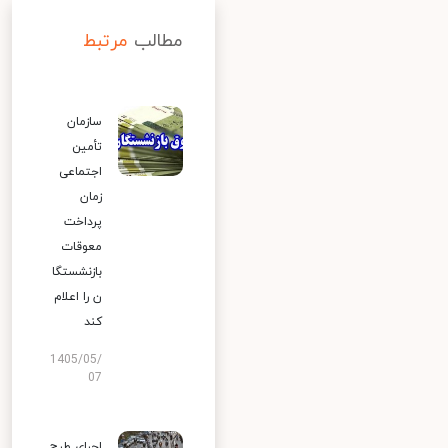
مطالب
مرتبط
سازمان
تأمین
اجتماعی
زمان
پرداخت
معوقات
بازنشستگا
ن را اعلام
کند
1405/05/
07
اجرای طرح