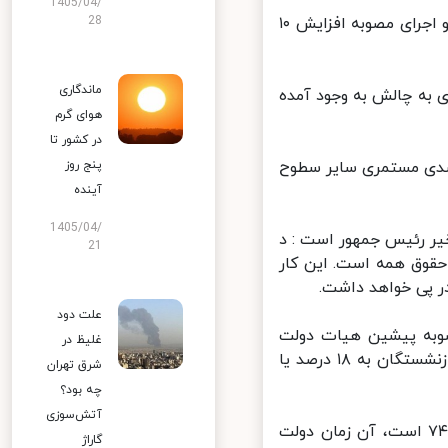
1405/04/
28
در مقابل اما فرم بدبینانه‌ای هم وجود دارد و آن اصرار هیات دولت بر حفظ و اجرای مصوبه افزایش ۱۰
ماندگاری
به چالش به وجود آمده
هوای گرم
در کشور تا
پنج روز
وید: به نظر می‌رسد دولت قصد بازنگری در افزایش ۱۰ درصدی مستمری سایر سطوح
آینده
1405/04/
 رئیس جمهور است : د
21
حقوق همه است. این کار
ر پی خواهد داشت.
علت دود
صوبه پیشین هیات دولت
غلیظ در
همچنان ادامه دارد و قرار نیست افزایش ۱۰ درصدی مستمری این گروه از بازنشستگان به ۱۸ درصد یا
شرق تهران
چه بود؟
آتش‌سوزی
حیدری در این باره می گوید: از نظر شرایط تورمی در موقعیتی شبیه سال ۷۴ است، آن زمان دولت
گاراژ