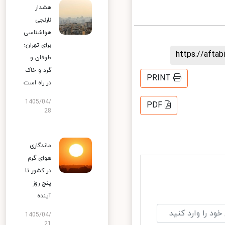
هشدار
نارنجی
هواشناسی
برای تهران؛
https://aft
طوفان و
گرد و خاک
PRINT
در راه است
1405/04/
PDF
28
ماندگاری
هوای گرم
در کشور تا
پنج روز
آینده
1405/04/
21