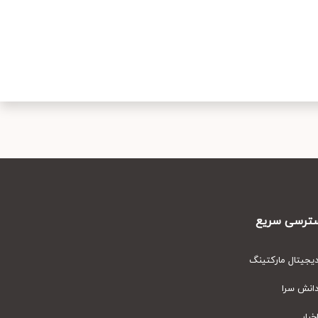
رسی سریع
یتال مارکتینگ
نش سرا
ار