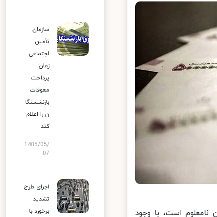
سازمان
تأمین
اجتماعی
زمان
پرداخت
معوقات
بازنشستگا
ن را اعلام
کند
1405/05/
07
اجرای طرح
تشدید
برخورد با
امعلوم است، با وجود