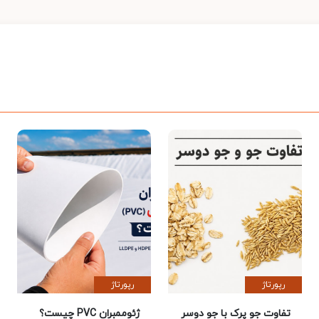
رپورتاژ
رپورتاژ
تفاوت جو پرک با جو دوسر
ژئوممبران PVC چیست؟