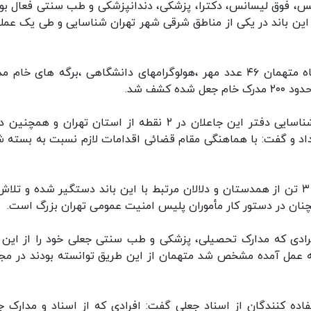
انس، فوق لیسانس، دکترا، پزشکی، دندانپزشکی و طب سنتی فعال بود
ه این باند در یکی از مناطق شرقی شهر تهران شناسایی و طی یک عمل
سردار هداوند، خاطر نشان کرد: در بازرسی از مخفیگاه متهمان ۴۶ عدد مهر ،هولوگرامهای دانشگاهی ،برگه های خا
کشف شد.
جانشین فرمانده انتظامی تهران بزرگ همچنین از شناسایی دفتر این جاعلان در ۲ نقطه از استان تهران و ه
داد و گفت: با هماهنگی مقام قضائی اقدامات لازم نسبت به بسته 
این مقام ارشد انتظامی تصریح کرد: تاکنون بیش از ۳ تن از همدستان و دلالان مرتبط با این باند دستگیر شده و ت
مچنان در دستور کار مأموران پلیس امنیت عمومی تهران بزرگ است.
فرادی که مدارک تحصیلی، پزشکی و طب سنتی جعلی خود را از این ب
به عمل آمده مشخص شد متهمان از این طریق توانسته بودند در مج
اده کنندگان از اسناد جعلی گفت: افرادی که از اسناد و مدارک ج