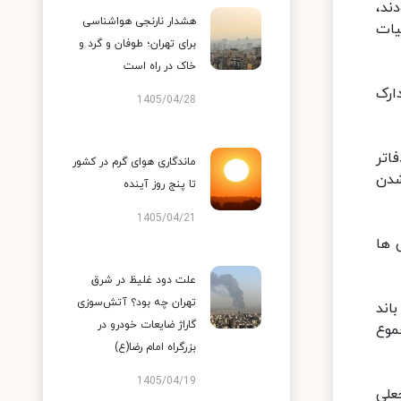
ند،
هشدار نارنجی هواشناسی
یات
برای تهران؛ طوفان و گرد و
خاک در راه است
م مدارک
1405/04/28
مچنین دفاتر
ماندگاری هوای گرم در کشور
شدن
تا پنج روز آینده
1405/04/21
لاش ها
علت دود غلیظ در شرق
تهران چه بود؟ آتش‌سوزی
اند
گاراژ ضایعات خودرو در
موع
بزرگراه امام رضا(ع)
1405/04/19
علی