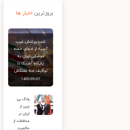
بروزترین
اخبار ها
شب پرتنش غرب
آسیا؛ از ادعای حمله
موشکی ایران به
پایگاه آمریکا تا
توقیف سه نفتکش
1405/05/07
وانگ یی:
چین از
ایران در
محافظت از
حاکمیت