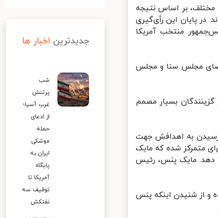
مختلف، بر اساس نتیجه
 در پایان این رأی‌گیری
کترال به عنوان رئیس‌جمهور منتخب آمریکا
جدیدترین
اخبار ها
نگره با حضور اعضای مجلس سنا و مجلس
شب
پرتنش
گزینندگان بسیار مصمم
غرب آسیا؛
از ادعای
حمله
 رسیدن به اهدافش جهت
موشکی
ی متمرکز شده که مایک
ایران به
 انجام دهد. مایک پنس، رئیس
پایگاه
آمریکا تا
توقیف سه
 و از شنیدن اینکه پنس
نفتکش