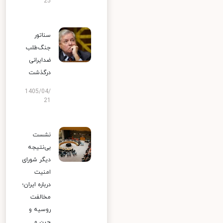
25
سناتور
جنگ‌طلب
ضدایرانی
درگذشت
1405/04/
21
نشست
بی‌نتیجه
دیگر شورای
امنیت
درباره ایران؛
مخالفت
روسیه و
چین و