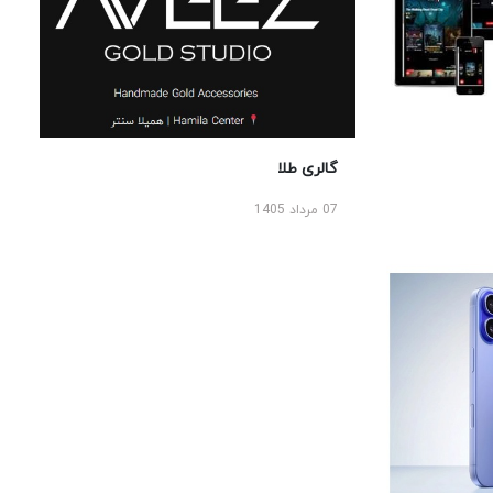
گالری طلا
07 مرداد 1405