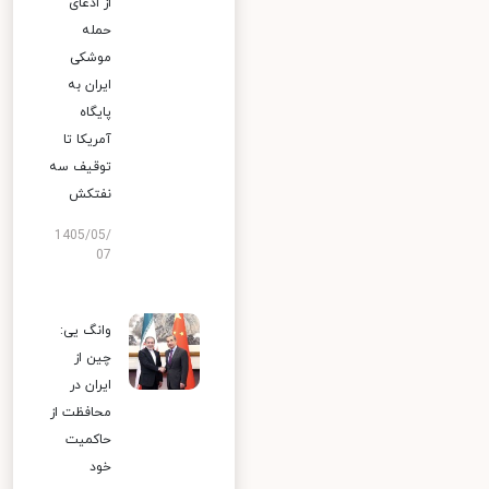
از ادعای
حمله
موشکی
ایران به
پایگاه
آمریکا تا
توقیف سه
نفتکش
1405/05/
07
وانگ یی:
چین از
ایران در
محافظت از
حاکمیت
خود