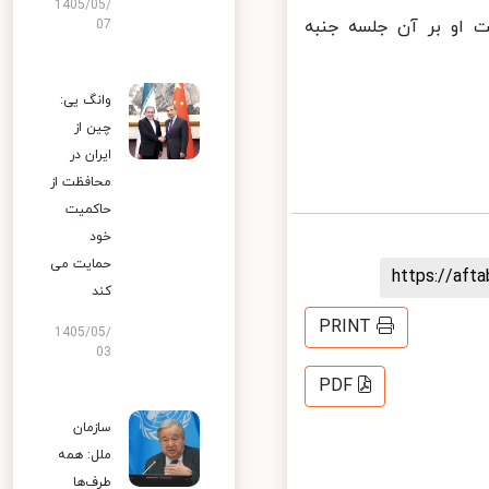
1405/05/
 او بر آن جلسه جنبه
07
وانگ یی:
چین از
ایران در
محافظت از
حاکمیت
خود
حمایت می
https://af
کند
PRINT
1405/05/
03
PDF
سازمان
ملل: همه
طرف‌ها