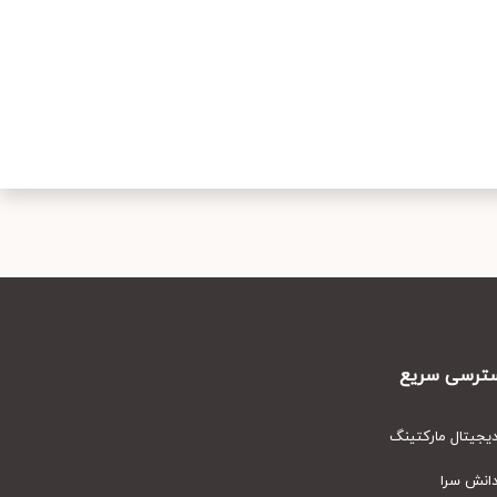
رسی سریع
یتال مارکتینگ
نش سرا