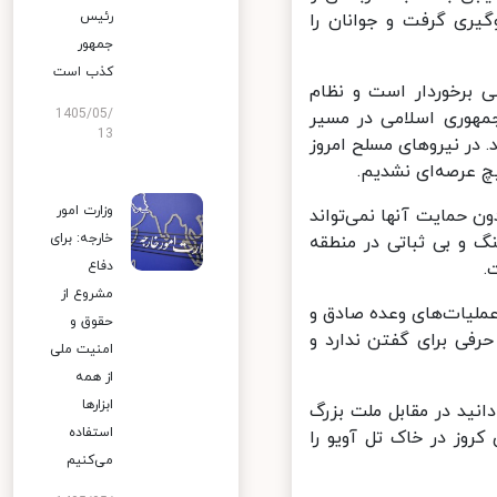
رئیس
ری گرفت و جوانان را
جمهور
کذب است
برخوردار است و نظام
1405/05/
هوری اسلامی در مسیر
13
ر نیروهای مسلح امروز
 عرصه‌ای نشدیم.
وزارت امور
 حمایت آنها نمی‌تواند
خارجه: برای
 و بی ثباتی در منطقه
دفاع
مشروع از
لیات‌های وعده صادق و
حقوق و
فی برای گفتن ندارد و
امنیت ملی
از همه
ابزارها
ید در مقابل ملت بزرگ
استفاده
وز در خاک تل آویو را
می‌کنیم