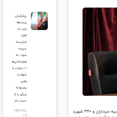
پزشکیان:
پست‌ها
باید به
افراد
شایسته
سپرده
شود، نه
هم‌جناحی‌ه
ا / دولت با
شهادت
رهبر،
پشتوانه
بزرگی را از
دست داد
سردار علی‌محمد نائینی سخنگوی کل سپاه پاسداران انقلاب اسلامی در اجلاسیه سرداران و ۳۲۰ شهید
1405/05/
14