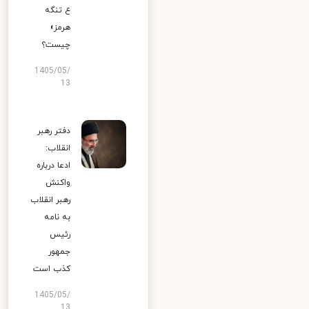
ع تنگه
هرمز»
چیست؟
1405/05/
13
دفتر رهبر
انقلاب:
ادعا درباره
واکنش
رهبر انقلاب
به نامه
رئیس
جمهور
کذب است
1405/05/
13