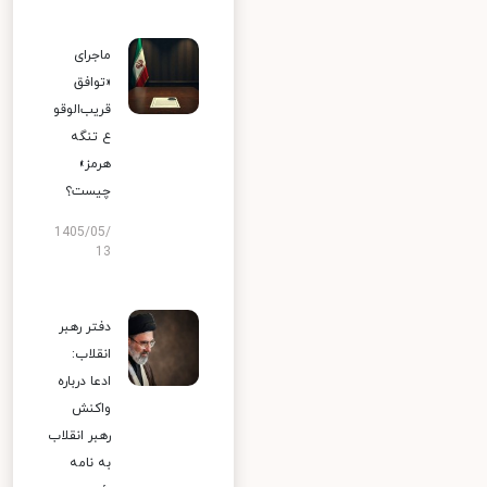
ماجرای
«توافق
قریب‌الوقو
ع تنگه
هرمز»
چیست؟
1405/05/
13
دفتر رهبر
انقلاب:
ادعا درباره
واکنش
رهبر انقلاب
به نامه