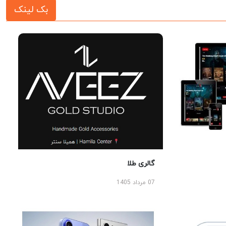
بک لینک
گالری طلا
07 مرداد 1405