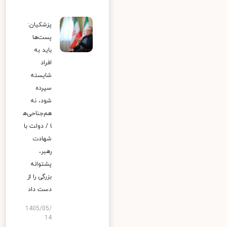
پزشکیان:
پست‌ها
باید به
افراد
شایسته
سپرده
شود، نه
هم‌جناحی‌ه
ا / دولت با
شهادت
رهبر،
پشتوانه
بزرگی را از
دست داد
1405/05/
14