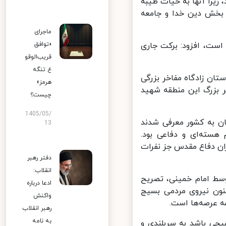
یرا آنها به حیات طیبه
خش دین خدا و جامعه
ماجرای
است، افزود: برکت جاری
«توافق
قریب‌الوقو
ع تنگه
ن زادگاه مفاخر بزرگی
هرمز»
 بزرگ این منطقه شهید
چیست؟
1405/05/
ن به کشور معرفی شدند
13
سته‌ای و دفاعی بود.
ن دفاع مقدس جز نفرات
دفتر رهبر
انقلاب:
ط امام خمینی، تصریح
ادعا درباره
ون نیروی مردمی بسیج
واکنش
عرصه‌ها است.
رهبر انقلاب
به نامه
جی باشد به سربلندی و