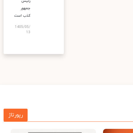
رئیس
جمهور
کذب است
1405/05/
13
رپورتاژ