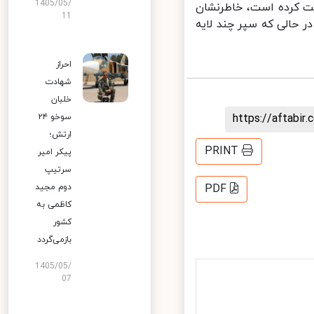
1405/05/
‌های وعده صادق ۲ به اهدف اصابت کرده است، خاطرنشان
11
 حالی که سپر چند لایه
احراز
شهادت
خلبان
https://aftab
سوخو ۲۴
ارتش؛
PRINT
پیکر امیر
سرتیپ
دوم مجید
PDF
کاظمی به
کشور
بازمی‌گردد
1405/05/
07