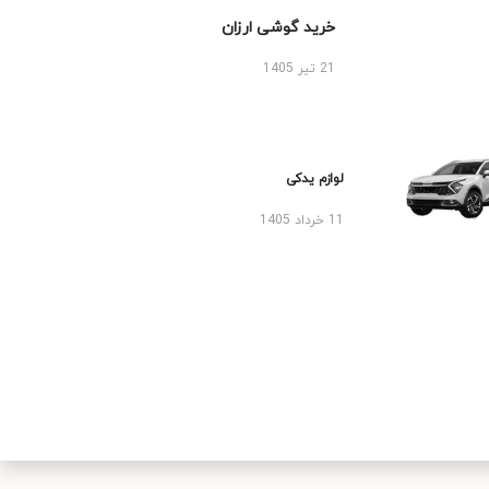
خرید گوشی ارزان
21 تیر 1405
لوازم یدکی
11 خرداد 1405