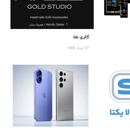
گالری طلا
07 مرداد 1405