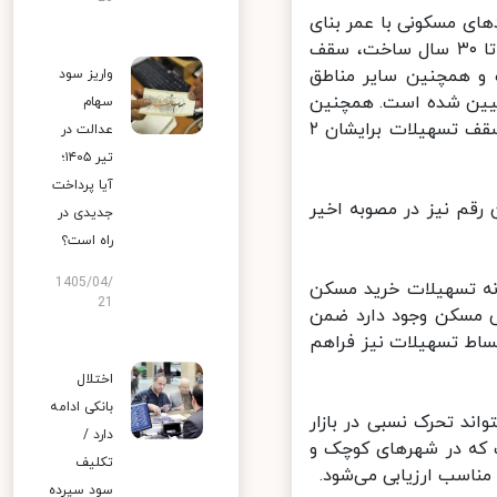
ی مسکونی با عمر بنای
بیش از ۲۵ سال ساخت تصریح کرد: در واحدهای مسکونی با عمر بنای ۲۵ تا ۳۰ سال ساخت، سقف
ی بالای ۲۰۰ هزار نفر جمعیت و همچنین سایر مناطق
واریز سود
ون تومان و ۸۰ میلیون تومان تعیین شده است. همچنین
سهام
متقاضیانی که بخواهند به صورت زوجین از این تسهیلات استفاده کنند، سقف تسهیلات برایشان ۲
عدالت در
تیر ۱۴۰۵؛
آیا پرداخت
ن اعلام کرد. این رقم نیز در مصوبه اخیر
جدیدی در
راه است؟
1405/04/
ه تسهیلات خرید مسکن
21
مسکن وجود دارد ضمن
اط تسهیلات نیز فراهم
اختلال
بانکی ادامه
د تحرک نسبی در بازار
دارد /
که در شهرهای کوچک و
تکلیف
سب ارزیابی می‌شود.
سود سپرده