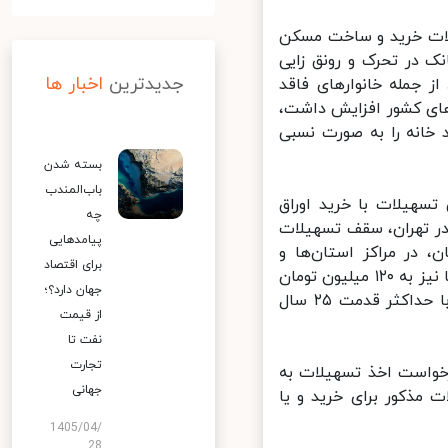
لات خرید و ساخت مسکن
در تحرک و رونق زایی
جدیدترین
اخبار ها
جمله خانوارهای فاقد
ی کشور افزایش داشت،
انه را به صورت نسبی
بسته شدن
باب‌المندب
هیلات با خرید اوراق
چه
ر تهران، سقف تسهیلات
پیامدهایی
استفاده است، به ۲۰۰ میلیون تومان، در مراکز استان‌ها و
برای اقتصاد
شهرهای با جمعیت بالای ۲۰۰ هزار نفر به ۱۶۰ میلیون تومان و در سایر شهرها نیز به ۱۲۰ میلیون تومان
جهان دارد؟؛
افزایش یافت. سقف جدید تسهیلات اوراق مسکن برای واحدهای مسکونی با حداکثر قدمت ۲۵ سال
از قیمت
نفت تا
تجارت
واست اخذ تسهیلات به
جهانی
ذکور برای خرید و یا
1405/04/
28