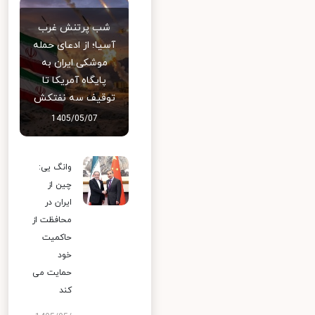
شب پرتنش غرب
آسیا؛ از ادعای حمله
موشکی ایران به
پایگاه آمریکا تا
توقیف سه نفتکش
1405/05/07
وانگ یی:
چین از
ایران در
محافظت از
حاکمیت
خود
حمایت می
کند