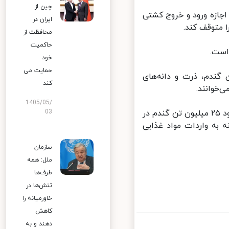
چین از
ای سیاه اجازه ورود و خروج کشتی
ایران در
متوقف کند.
محافظت از
حاکمیت
ست.
خود
حمایت می
گندم، ذرت و دانه‌های
کند
خوانند.
1405/05/
مطابق برآوردهای سازمان ملل در سال ۲۰۲۰ بیش از ۳۰ میلیون تن ذرت و حدود ۲۵ میلیون تن گندم در
03
به واردات مواد غذایی
سازمان
ملل: همه
طرف‌ها
تنش‌ها در
خاورمیانه را
کاهش
دهند و به