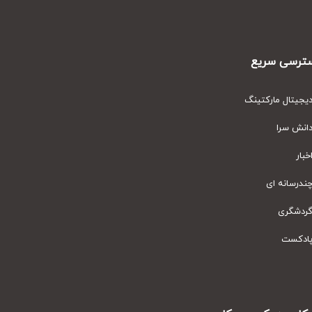
رسی سریع
یتال مارکتینگ
نش سرا
ار
رسانه ای
دشگری
دکست