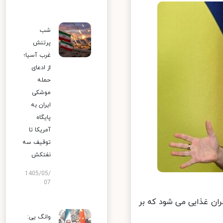
شب
پرتنش
غرب آسیا؛
از ادعای
حمله
موشکی
ایران به
پایگاه
آمریکا تا
توقیف سه
نفتکش
1405/05/
07
ن غذایی می شود که بر
وانگ یی: