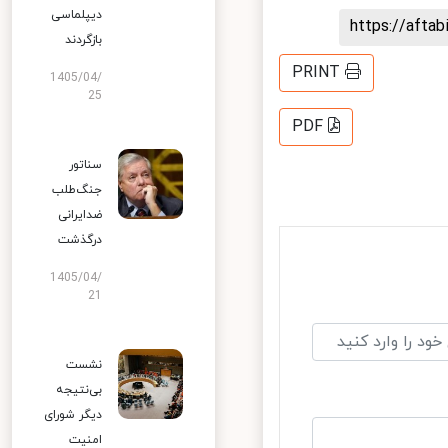
دیپلماسی
https://aft
بازگردند
PRINT
1405/04/
25
PDF
سناتور
جنگ‌طلب
ضدایرانی
درگذشت
1405/04/
21
نشست
بی‌نتیجه
دیگر شورای
امنیت