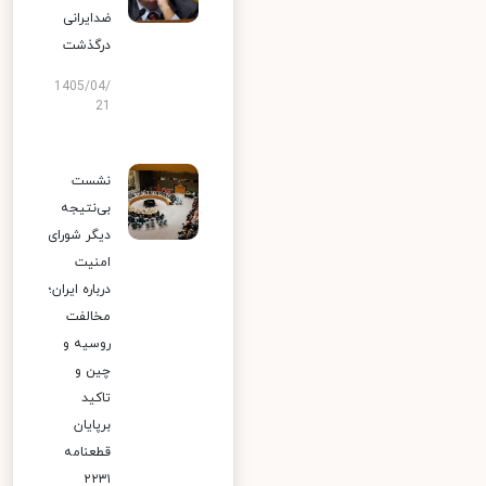
ضدایرانی
درگذشت
1405/04/
21
نشست
بی‌نتیجه
دیگر شورای
امنیت
درباره ایران؛
مخالفت
روسیه و
چین و
تاکید
برپایان
قطعنامه
۲۲۳۱