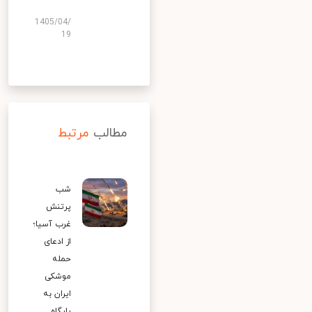
1405/04/
19
مطالب
مرتبط
شب
پرتنش
غرب آسیا؛
از ادعای
حمله
موشکی
ایران به
پایگاه