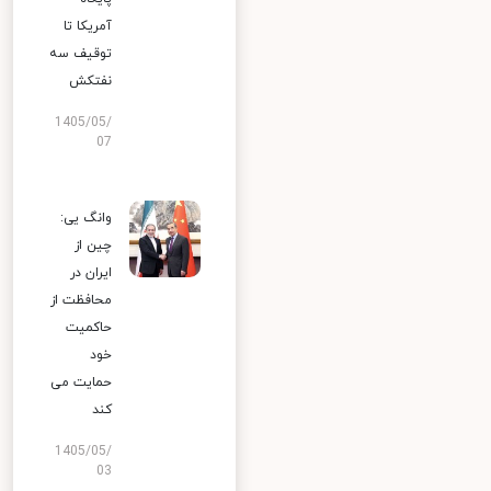
آمریکا تا
توقیف سه
نفتکش
1405/05/
07
وانگ یی:
چین از
ایران در
محافظت از
حاکمیت
خود
حمایت می
کند
1405/05/
03