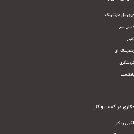
یتال مارکتینگ
نش سرا
ار
رسانه ای
دشگری
دکست
ری در کسب و کار
ی رایگان