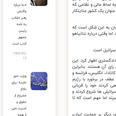
 لحاظ مالی و نظامی که
ادعا درباره
وان یک کشور جنایتکار
واکنش
رهبر انقلاب
به نامه
وان به این شکل است که
رئیس
 وقتی درباره نتانیاهو
جمهور
کذب است
سرائیل است
1405/05/
13
دگستری اظهار کرد: این
ی آن هستند. بنابراین
ادا، انگلیس، فرانسه و
وزارت امور
طف در برخورد با رژیم
خارجه: برای
 سعی کردند خود را قربانی
دفاع
ائیلی ها شروع کردند و
مشروع از
د اما مهم است که تا
حقوق و
امنیت ملی
دیگر بر حمایت ایران،
از همه