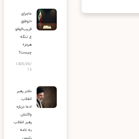
ماجرای
«توافق
قریب‌الوقو
ع تنگه
هرمز»
چیست؟
1405/05/
13
دفتر رهبر
انقلاب:
ادعا درباره
واکنش
رهبر انقلاب
به نامه
رئیس