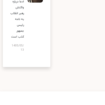
ادعا درباره
واکنش
رهبر انقلاب
به نامه
رئیس
جمهور
کذب است
1405/05/
13