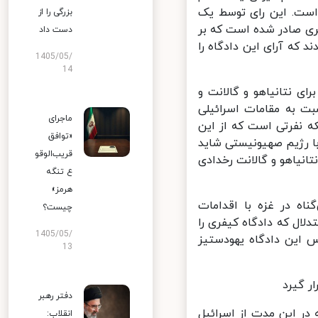
ست. این رای توسط یک
بزرگی را از
ی صادر شده است که بر
دست داد
هستند و متعهدند که آرای این دادگاه را
1405/05/
14
 نتانیاهو و گالانت و
ت به مقامات اسرائیلی
ماجرای
کل گرفته باشد بلکه نفرتی است که از این
«توافق
 رژیم صهیونیستی شاید
قریب‌الوقو
یاهو و گالانت رخدادی
ع تنگه
هرمز»
ک و مرد بی‌گناه در غزه با اقدامات
چیست؟
ال که دادگاه کیفری را
1405/05/
این دادگاه یهودستیز
13
 گیرد
دفتر رهبر
ر این مدت از اسرائیل
انقلاب: