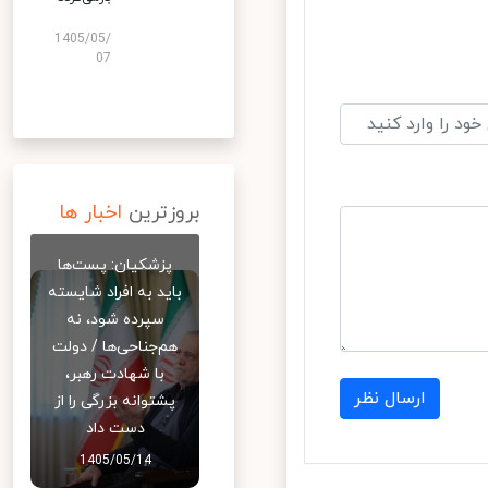
1405/05/
07
بروزترین
اخبار ها
پزشکیان: پست‌ها
باید به افراد شایسته
سپرده شود، نه
هم‌جناحی‌ها / دولت
با شهادت رهبر،
ارسال نظر
پشتوانه بزرگی را از
دست داد
1405/05/14