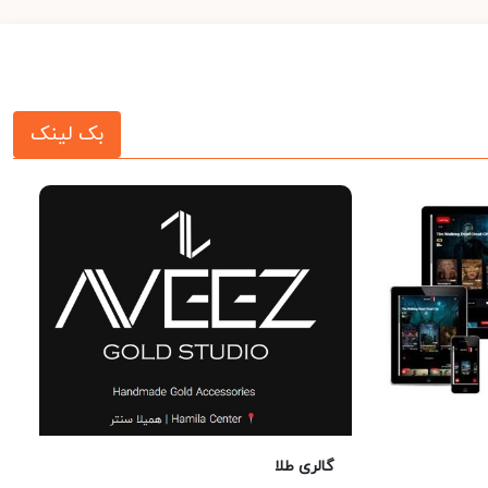
بک لینک
گالری طلا