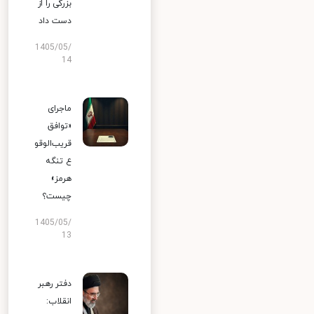
بزرگی را از
دست داد
1405/05/
14
ماجرای
«توافق
قریب‌الوقو
ع تنگه
هرمز»
چیست؟
1405/05/
13
دفتر رهبر
انقلاب: