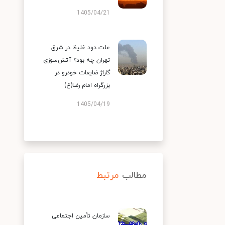
1405/04/21
علت دود غلیظ در شرق
تهران چه بود؟ آتش‌سوزی
گاراژ ضایعات خودرو در
بزرگراه امام رضا(ع)
1405/04/19
مطالب
مرتبط
سازمان تأمین اجتماعی