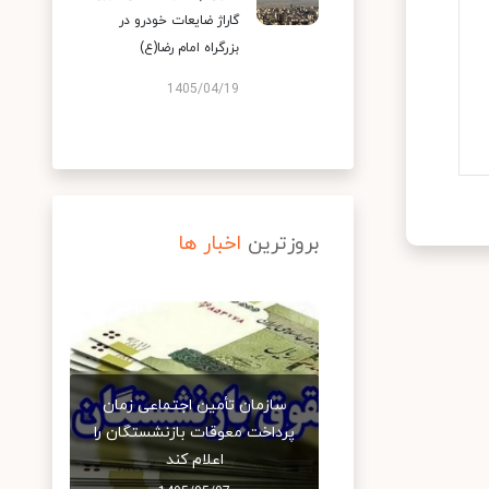
گاراژ ضایعات خودرو در
بزرگراه امام رضا(ع)
1405/04/19
بروزترین
اخبار ها
سازمان تأمین اجتماعی زمان
پرداخت معوقات بازنشستگان را
اعلام کند