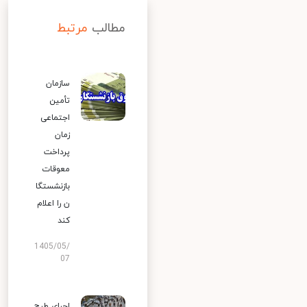
مطالب
مرتبط
سازمان
تأمین
اجتماعی
زمان
پرداخت
معوقات
بازنشستگا
ن را اعلام
کند
1405/05/
07
اجرای طرح