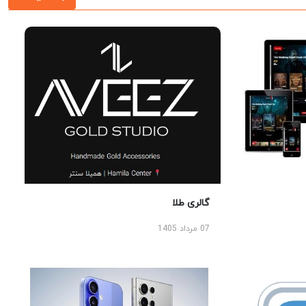
گالری طلا
07 مرداد 1405