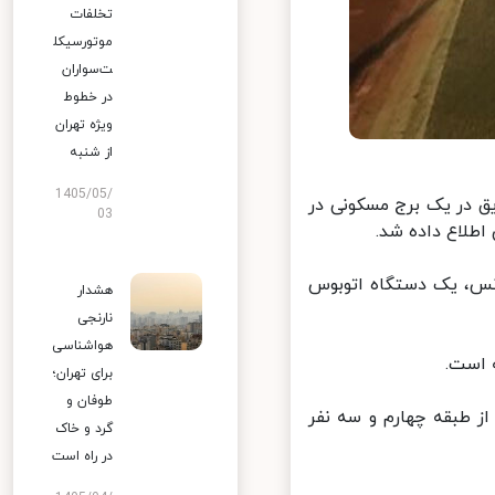
تخلفات
موتورسیکل
ت‌سواران
در خطوط
ویژه تهران
از شنبه
1405/05/
ب یک مورد حادثه حریق در یک برج مسکونی در
03
س، یک‌ دستگاه اتوبوس
هشدار
نارنجی
هواشناسی
است.
برای تهران؛
طوفان و
ز طبقه چهارم و سه نفر
گرد و خاک
در راه است