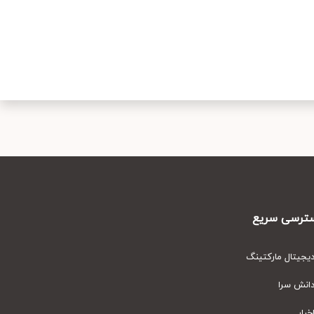
رسی سریع
یتال مارکتینگ
نش سرا
ار