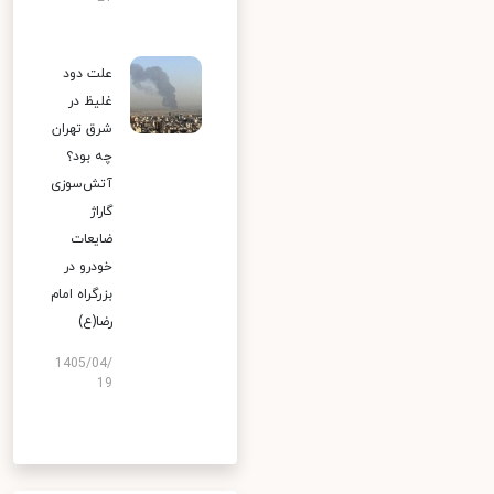
علت دود
غلیظ در
شرق تهران
چه بود؟
آتش‌سوزی
گاراژ
ضایعات
خودرو در
بزرگراه امام
رضا(ع)
1405/04/
19