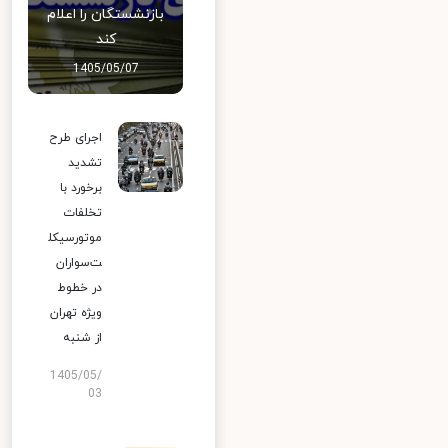
بازنشستگان را اعلام
کند
1405/05/07
اجرای طرح
تشدید
برخورد با
تخلفات
موتورسیکل
ت‌سواران
در خطوط
ویژه تهران
از شنبه
1405/05/
03