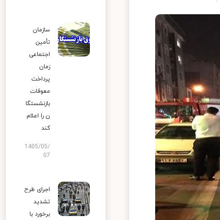
سازمان
تأمین
اجتماعی
زمان
پرداخت
معوقات
بازنشستگا
ن را اعلام
کند
1405/05/
07
اجرای طرح
تشدید
برخورد با