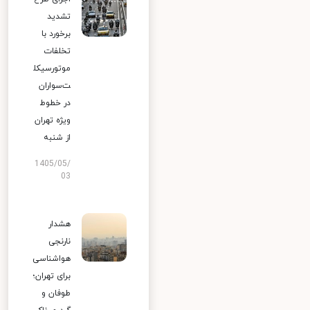
تشدید
برخورد با
تخلفات
موتورسیکل
ت‌سواران
در خطوط
ویژه تهران
از شنبه
1405/05/
03
هشدار
نارنجی
هواشناسی
برای تهران؛
طوفان و