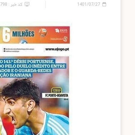
1401/07/27
کد خبر : 9798