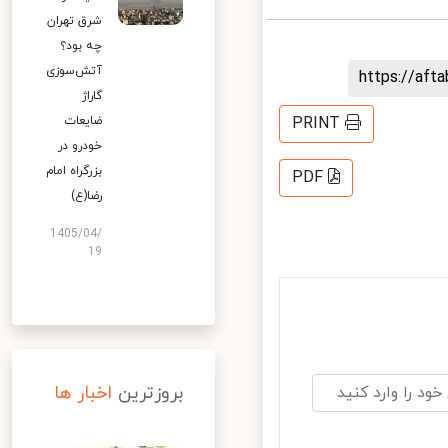
شرق تهران
چه بود؟
آتش‌سوزی
https://af
گاراژ
ضایعات
PRINT
خودرو در
بزرگراه امام
PDF
رضا(ع)
1405/04/
19
بروزترین
اخبار ها