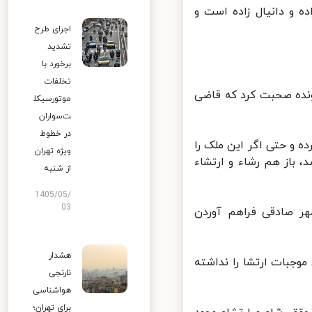
 و دانیال زاده است و
اجرای طرح
تشدید
برخورد با
تخلفات
نده صحبت کرد که قاضی
موتورسیکل
ت‌سواران
در خطوط
 و حتی اگر این ملک را
ویژه تهران
 باز هم رشاء و ارتشاء
از شنبه
1405/05/
03
 صادقی فراهم آوردن
هشدار
جبات ارتشا را نداشته
نارنجی
هواشناسی
برای تهران؛