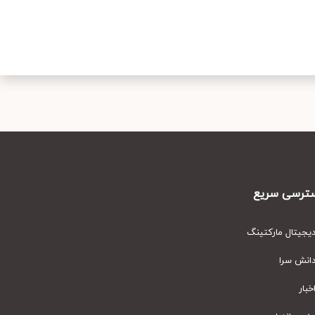
رسی سریع
یتال مارکتینگ
نش سرا
ار