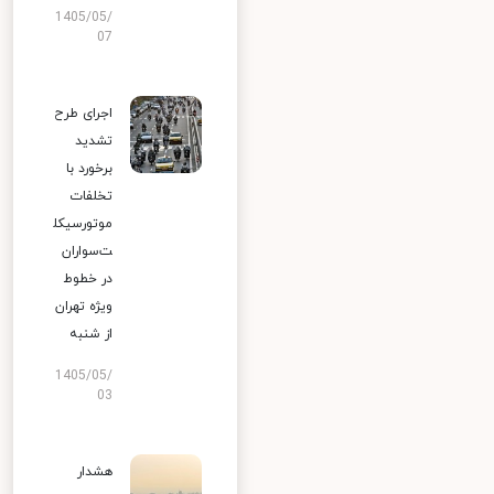
1405/05/
07
اجرای طرح
تشدید
برخورد با
تخلفات
موتورسیکل
ت‌سواران
در خطوط
ویژه تهران
از شنبه
1405/05/
03
هشدار