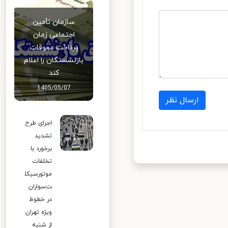
سازمان تأمین
اجتماعی زمان
پرداخت معوقات
بازنشستگان را اعلام
کند
1405/05/07
ارسال نظر
اجرای طرح
تشدید
برخورد با
تخلفات
موتورسیکل
ت‌سواران
در خطوط
ویژه تهران
از شنبه