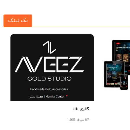
بک لینک
گالری طلا
07 مرداد 1405