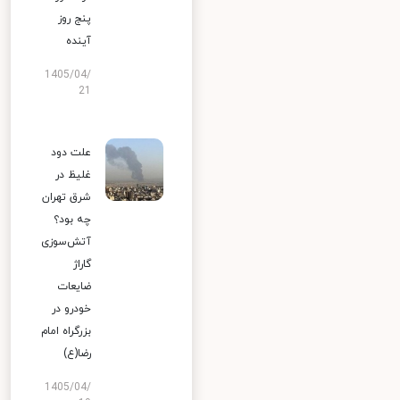
پنج روز
آینده
1405/04/
21
علت دود
غلیظ در
شرق تهران
چه بود؟
آتش‌سوزی
گاراژ
ضایعات
خودرو در
بزرگراه امام
رضا(ع)
1405/04/