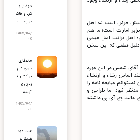
ق رشاء و ارتشاء وجود
طوفان و
گرد و خاک
در راه است
 پیش فرض است نه اصل
ر امارات است؛ ما هم
1405/04/
 اصل برائت اصل مهمی
28
لیل قطعی که این سخن
ماندگاری
آقای شمس در این مورد
هوای گرم
د اساس رشاء و ارتشاء
در کشور تا
یتوانم مبایعه نامه را
پنج روز
ظر نبود اما طراحی و
آینده
 حالت وی آی پی داشته
1405/04/
21
علت دود
غلیظ در