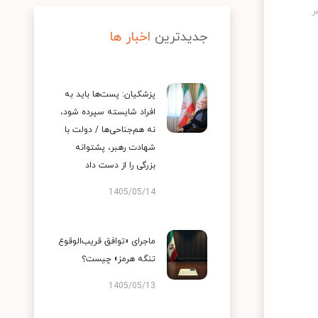
جدیدترین
اخبار ها
پزشکیان: پست‌ها باید به
افراد شایسته سپرده شود،
نه هم‌جناحی‌ها / دولت با
شهادت رهبر، پشتوانه
بزرگی را از دست داد
1405/05/14
ماجرای «توافق قریب‌الوقوع
تنگه هرمز» چیست؟
1405/05/13