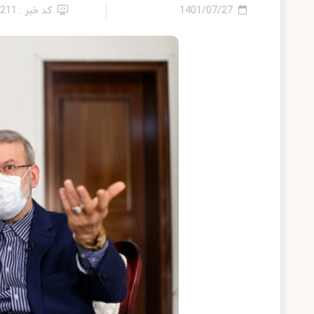
1401/07/27
کد خبر : 7211