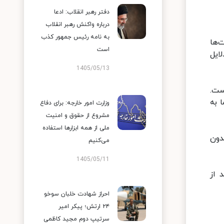
دفتر رهبر انقلاب: ادعا
درباره واکنش رهبر انقلاب
به نامه رئیس جمهور کذب
‌ها
است
ایل
1405/05/13
ست.
 به
وزارت امور خارجه: برای دفاع
مشروع از حقوق و امنیت
ملی از همه ابزارها استفاده
دون
می‌کنیم
1405/05/11
 از
احراز شهادت خلبان سوخو
۲۴ ارتش؛ پیکر امیر
سرتیپ دوم مجید کاظمی