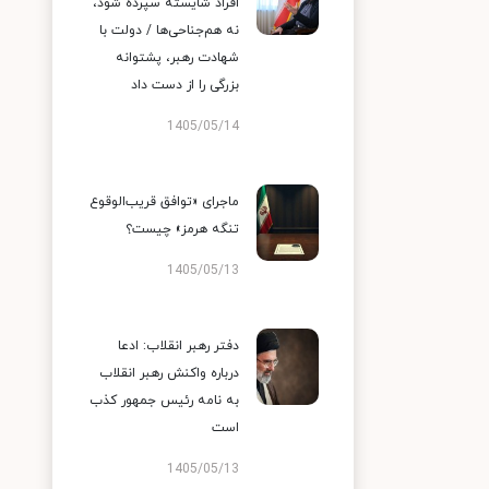
افراد شایسته سپرده شود،
نه هم‌جناحی‌ها / دولت با
شهادت رهبر، پشتوانه
بزرگی را از دست داد
1405/05/14
ماجرای «توافق قریب‌الوقوع
تنگه هرمز» چیست؟
1405/05/13
دفتر رهبر انقلاب: ادعا
درباره واکنش رهبر انقلاب
به نامه رئیس جمهور کذب
است
1405/05/13