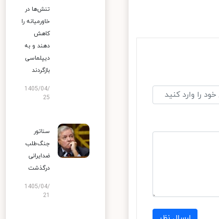
تنش‌ها در
خاورمیانه را
کاهش
دهند و به
دیپلماسی
بازگردند
1405/04/
25
سناتور
جنگ‌طلب
ضدایرانی
درگذشت
1405/04/
21
ارسال نظر