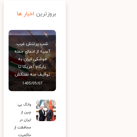
بروزترین
اخبار ها
شب پرتنش غرب
آسیا؛ از ادعای حمله
موشکی ایران به
پایگاه آمریکا تا
توقیف سه نفتکش
1405/05/07
وانگ یی:
چین از
ایران در
محافظت از
حاکمیت