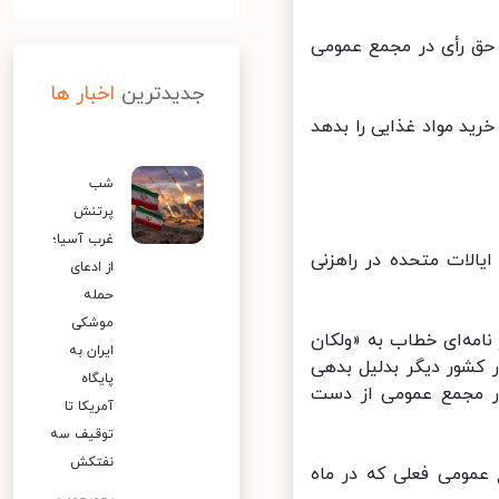
 حق رأی در مجمع عمومی
جدیدترین
اخبار ها
رید مواد غذایی را بدهد
شب
پرتنش
غرب آسیا؛
 را از ۱۱۰ میلیون دلاری که ایالات متحده در راهزنی
از ادعای
حمله
موشکی
امه‌ای خطاب به «ولکان
ایران به
کشور دیگر بدلیل بدهی
پایگاه
ر مجمع عمومی از دست
آمریکا تا
توقیف سه
نفتکش
مومی فعلی که در ماه