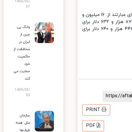
1405/05/
07
طبق نامه اخیر دبیرکل سازمان ملل، حداقل پرداخت‌های لازم برای احیای حق رای عبارتند از: ۱۶ میلیون و
۲۵۱ هزار و ۲۹۸ دلار برای ایران، ۲۹ هزار و ۳۹۵ دلار برای آفریقای مرکزی، ۸۷۱ هزار و ۶۳۲ دلار برای
وانگ یی:
کومور، ۸۲۹ هزار و ۸۸۸ دلار برای سائو تومه و پرینسیپ و یک میلیون و ۴۴۳ هزار و ۶۴۰ دلار برای
چین از
ایران در
محافظت از
حاکمیت
خود
حمایت می
کند
1405/05/
https://af
03
PRINT
سازمان
ملل: همه
PDF
طرف‌ها