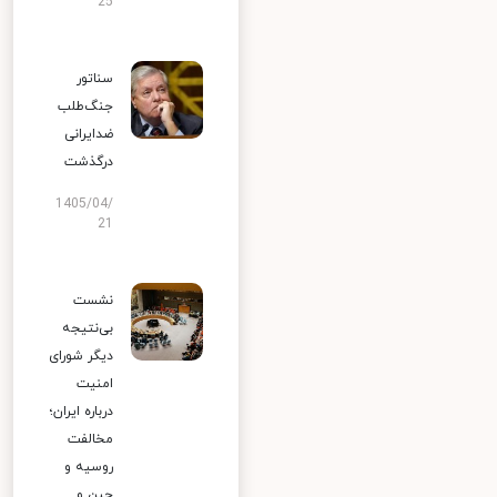
25
سناتور
جنگ‌طلب
ضدایرانی
درگذشت
1405/04/
21
نشست
بی‌نتیجه
دیگر شورای
امنیت
درباره ایران؛
مخالفت
روسیه و
چین و