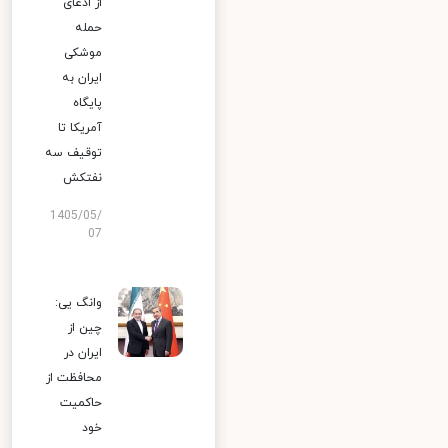
از ادعای
حمله
موشکی
ایران به
پایگاه
آمریکا تا
توقیف سه
نفتکش
1405/05/
07
وانگ یی:
چین از
ایران در
محافظت از
حاکمیت
خود