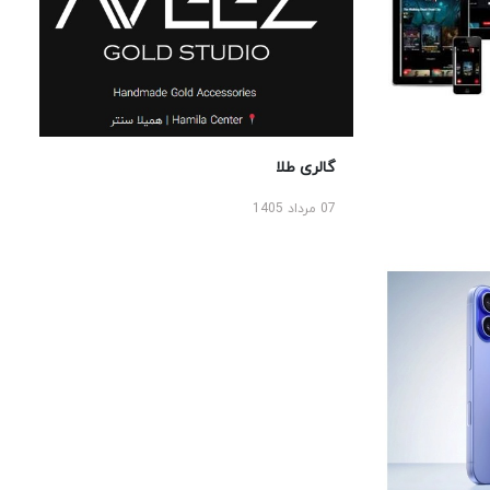
گالری طلا
07 مرداد 1405