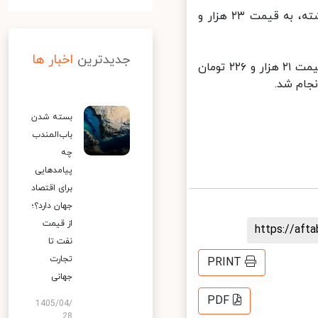
در سامانه سنا نیز، میانگین بهای فروش هر یورو در بازار معاملاتی روز گذشته، به قیمت ۲۳ هزار و
جدیدترین
اخبار ها
در سامانه نیما طی روز معاملاتی گذشته هر حواله فروش یورو با میانگین قیمت ۲۱ هزار و ۲۲۶ تومان
بسته شدن
باب‌المندب
چه
پیامدهایی
برای اقتصاد
جهان دارد؟؛
از قیمت
https://af
نفت تا
تجارت
PRINT
جهانی
PDF
1405/04/
28