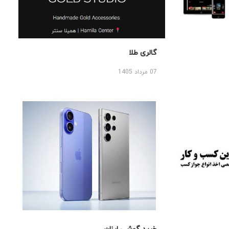
گالری طلا
07 مرداد 1405