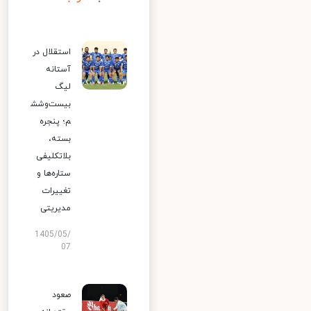
استقلال در
آستانه
لیگ
بیست‌وشش
م؛ پنجره
بسته،
بلاتکلیفی
ستاره‌ها و
تغییرات
مدیریتی
1405/05/
07
صعود