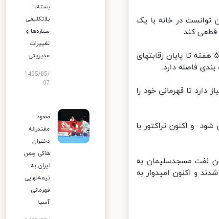
بسته،
توانست در خانه با یک
بلاتکلیفی
طعی کند.
ستاره‌ها و
تغییرات
رسپولیس بی رحم اکنون فقط یک بازی تا قهرمانی در لیگ برتر فاصله دارد. ۵ هفته تا پایان رقابتهای
مدیریتی
1405/05/
07
ز از ۵ بازی باقی مانده نیاز دارد تا قهرمانی خود را
صعود
رابر فولاد باعث شد تا پرسپولیس ۵۹ امتیازی شود و اکنون تراکتور با
مقتدرانه
دختران
هاکی چمن
ن نفت مسجدسلیمان به
ایران به
د و اکنون امیدوار به
نیمه‌نهایی
قهرمانی
آسیا