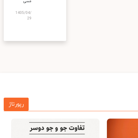
مسی
1405/04/
29
رپورتاژ