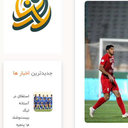
جدیدترین
اخبار ها
استقلال در
آستانه
لیگ
بیست‌وشش
م؛ پنجره