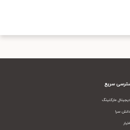
رسی سریع
یتال مارکتینگ
نش سرا
ار