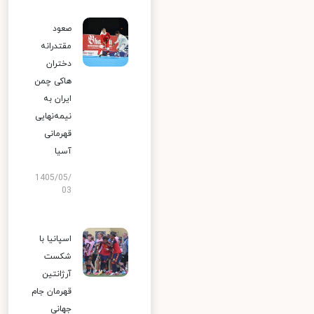
صعود
مقتدرانه
دختران
هاکی چمن
ایران به
نیمه‌نهایی
قهرمانی
آسیا
1405/05/
03
اسپانیا با
شکست
آرژانتین
قهرمان جام
جهانی