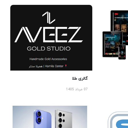
گالری طلا
07 مرداد 1405