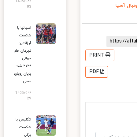
1405/05/
ال آسیا
03
اسپانیا با
شکست
https://af
آرژانتین
قهرمان جام
PRINT
جهانی
۲۰۲۶ شد؛
PDF
پایان رویای
مسی
1405/04/
29
انگلیس با
شکست
پرگل