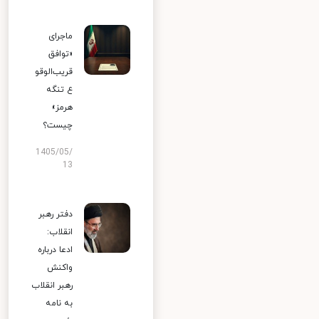
ماجرای
«توافق
قریب‌الوقو
ع تنگه
هرمز»
چیست؟
1405/05/
13
دفتر رهبر
انقلاب:
ادعا درباره
واکنش
رهبر انقلاب
به نامه