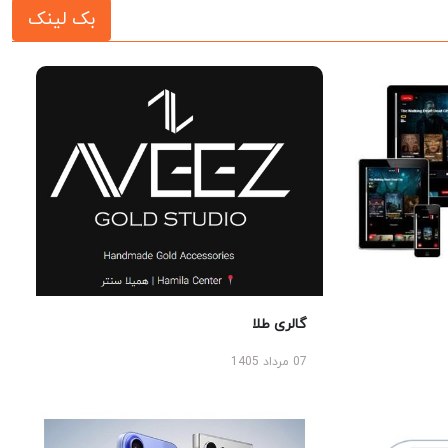
بک لینک
گالری طلا
07 مرداد 1405