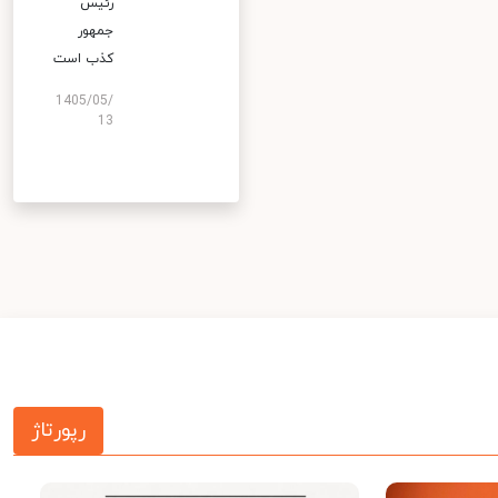
رئیس
جمهور
کذب است
1405/05/
13
رپورتاژ