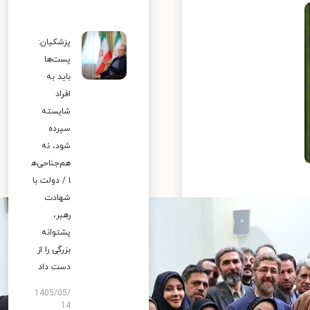
پزشکیان:
پست‌ها
باید به
افراد
شایسته
سپرده
شود، نه
هم‌جناحی‌ه
ا / دولت با
شهادت
رهبر،
پشتوانه
بزرگی را از
دست داد
1405/05/
14