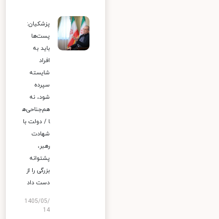
پزشکیان:
پست‌ها
باید به
افراد
شایسته
سپرده
شود، نه
هم‌جناحی‌ه
ا / دولت با
شهادت
رهبر،
پشتوانه
بزرگی را از
دست داد
1405/05/
14