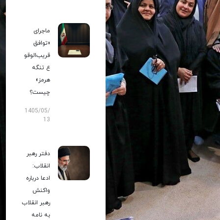
ماجرای
«توافق
قریب‌الوقو
ع تنگه
هرمز»
چیست؟
1405/05/
13
دفتر رهبر
انقلاب:
ادعا درباره
واکنش
رهبر انقلاب
به نامه