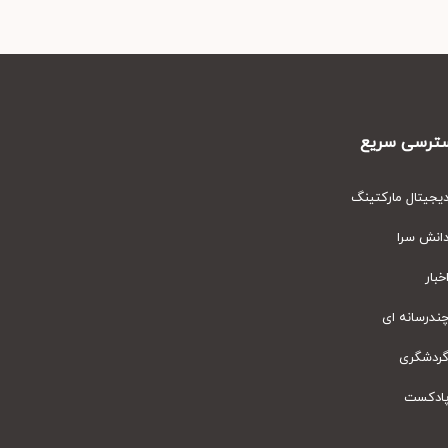
رسی سریع
یتال مارکتینگ
نش سرا
ار
رسانه ای
دشگری
دکست