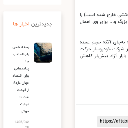
که اخیراً از چرخه قرعه‌کشی خارج شده است) را
 ماهه از دو خودروساز بزرگ و… برای وی اعمال
جدیدترین
اخبار ها
ه‌جای آنکه حجم عمده
بسته شدن
 شرکت خودروساز حرکت
باب‌المندب
زار آزاد بیش‌تر کاهش
چه
پیامدهایی
برای اقتصاد
جهان دارد؟؛
از قیمت
نفت تا
تجارت
جهانی
https://aft
1405/04/
28