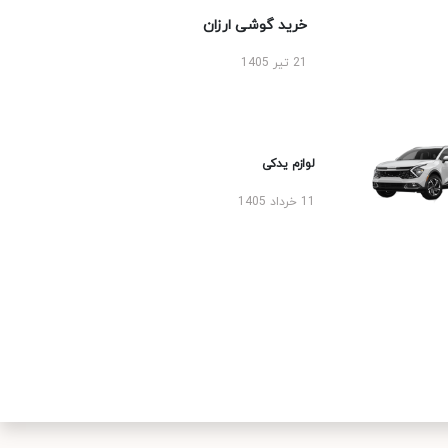
خرید گوشی ارزان
21 تیر 1405
لوازم یدکی
11 خرداد 1405