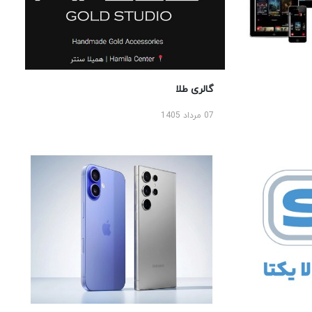
گالری طلا
07 مرداد 1405